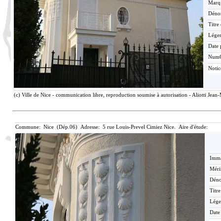
Marq
Déno
Titre
Lége
Date 
Num
Noti
(c) Ville de Nice - communication libre, reproduction soumise à autorisation - Aliotti Jean
Commune: Nice (Dép.06) Adresse: 5 rue Louis-Prevel Cimiez Nice. Aire d'étude:
Imma
Méri
Déno
Titr
Lége
Date