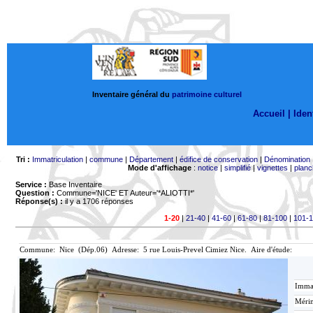
Inventaire général du
patrimoine culturel
Accueil |
Ident
Tri :
Immatriculation
|
commune
|
Département
|
édifice de conservation
|
Dénomination
Mode d'affichage
:
notice
|
simplifié
|
vignettes
|
planc
Service :
Base Inventaire
Question :
Commune='NICE'
ET Auteur='*ALIOTTI*'
Réponse(s) :
il y a 1706 réponses
1-20
|
21-40
|
41-60
|
61-80
|
81-100
|
101-
Commune: Nice (Dép.06) Adresse: 5 rue Louis-Prevel Cimiez Nice. Aire d'étude:
Immat
Mérim