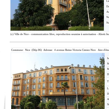
L
Da
Au
N
No
(c) Ville de Nice - communication libre, reproduction soumise à autorisation - Aliotti J
Commune: Nice (Dép.06) Adresse: 4 avenue Reine-Victoria Cimiez Nice. Aire d'ét
I
M
M
D
T
L
D
A
N