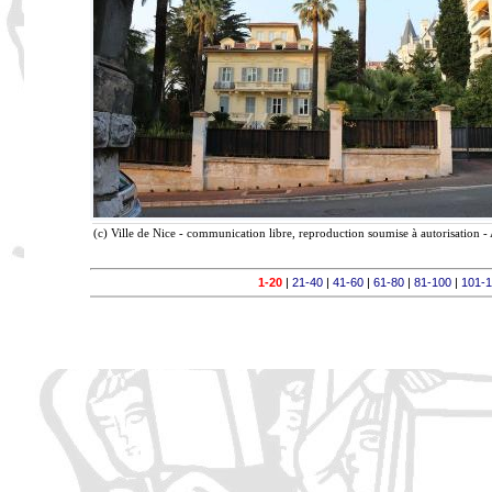
(c) Ville de Nice - communication libre, reproduction soumise à autorisation - 
1-20
|
21-40
|
41-60
|
61-80
|
81-100
|
101-