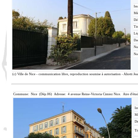
Im
Mé
Dé
Tit
Lé
Da
N
No
(c) Ville de Nice - communication libre, reproduction soumise à autorisation - Aliotti J
Commune: Nice (Dép.06) Adresse: 4 avenue Reine-Victoria Cimiez Nice. Aire d'ét
Im
Mé
Dé
Ti