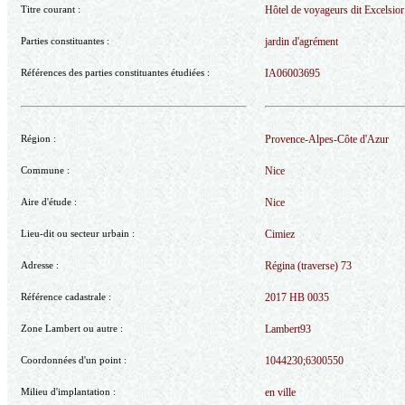
Titre courant :
Hôtel de voyageurs dit Excelsio
Parties constituantes :
jardin d'agrément
Références des parties constituantes étudiées :
IA06003695
Région :
Provence-Alpes-Côte d'Azur
Commune :
Nice
Aire d'étude :
Nice
Lieu-dit ou secteur urbain :
Cimiez
Adresse :
Régina (traverse) 73
Référence cadastrale :
2017 HB 0035
Zone Lambert ou autre :
Lambert93
Coordonnées d'un point :
1044230;6300550
Milieu d'implantation :
en ville