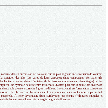
 s'articule dans la succession de trois ailes sur un plan alignant une succession de volumes
 transition des ailes. Les corps de logis disposent d'une composition très riche, très
es hauteurs très variables. L'imitation de la pierre en soubassement (deux étages) par les
 ruptures une synthèse de différentes influences, d'autant plus que la mixité des matériaux
andeaux et la première corniche à gros modillons. La verticalité est fortement assujettie aux
 contribue à l'exubérance, au foisonnement. Les espaces intérieurs sont annoncés par un hall
passerelle. À noter l'éventualité d'une surélevation postérieure (?)Toitures multiples et
épis de faîtages métalliques très ouvragés de grande dimension.