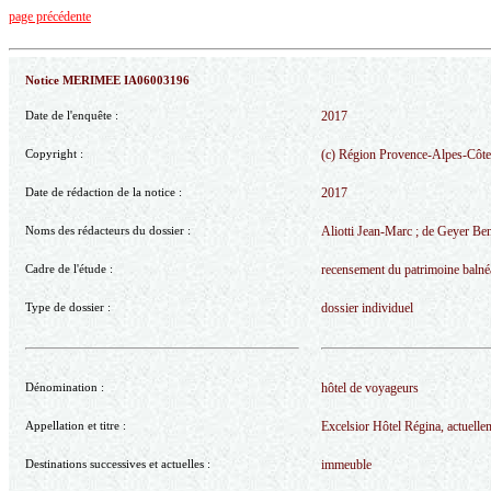
page précédente
Notice MERIMEE IA06003196
Date de l'enquête :
2017
Copyright :
(c) Région Provence-Alpes-Côte d
Date de rédaction de la notice :
2017
Noms des rédacteurs du dossier :
Aliotti Jean-Marc ; de Geyer Ben
Cadre de l'étude :
recensement du patrimoine balnéai
Type de dossier :
dossier individuel
Dénomination :
hôtel de voyageurs
Appellation et titre :
Excelsior Hôtel Régina, actuell
Destinations successives et actuelles :
immeuble