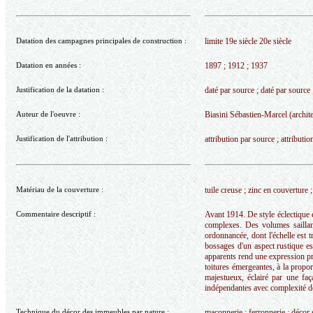
Datation des campagnes principales de construction :
limite 19e siècle 20e siècle
Datation en années :
1897 ; 1912 ; 1937
Justification de la datation :
daté par source ; daté par source 
Auteur de l'oeuvre :
Biasini Sébastien-Marcel (archit
Justification de l'attribution :
attribution par source ; attributi
Matériau de la couverture :
tuile creuse ; zinc en couverture 
Commentaire descriptif :
Avant 1914. De style éclectique e
complexes. Des volumes saillant
ordonnancée, dont l'échelle est 
bossages d'un aspect rustique est
apparents rend une expression pre
toitures émergeantes, à la propor
majestueux, éclairé par une faça
indépendantes avec complexité de
Technique du décor des immeubles par nature :
maçonnerie ; ferronnerie ; décor