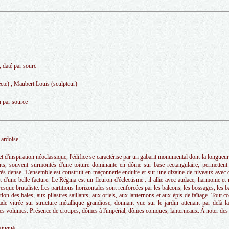
; daté par sourc
ecte) ; Maubert Louis (sculpteur)
on par source
; ardoise
t d'inspiration néoclassique, l'édifice se caractérise par un gabarit monumental dont la longueur
s, souvent surmontés d'une toiture dominante en dôme sur base rectangulaire, permettent la
très dense. L'ensemble est construit en maçonnerie enduite et sur une dizaine de niveaux avec d
 d'une belle facture. Le Régina est un fleuron d'éclectisme : il allie avec audace, harmonie et
sque brutaliste. Les partitions horizontales sont renforcées par les balcons, les bossages, les b
tion des baies, aux pilastres saillants, aux oriels, aux lanternons et aux épis de faîtage. Tout
de vitrée sur structure métallique grandiose, donnant vue sur le jardin attenant par delà la 
s volumes. Présence de croupes, dômes à l'impérial, dômes coniques, lanterneaux. A noter des 
 stuqué