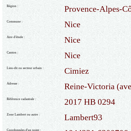
Région :
Provence-Alpes-Cô
Commune :
Nice
Aire d'étude :
Nice
Canton :
Nice
Lieu-dit ou secteur urbain :
Cimiez
Adresse :
Reine-Victoria (av
Référence cadastrale :
2017 HB 0294
Zone Lambert ou autre :
Lambert93
Coordonnées d'un point :