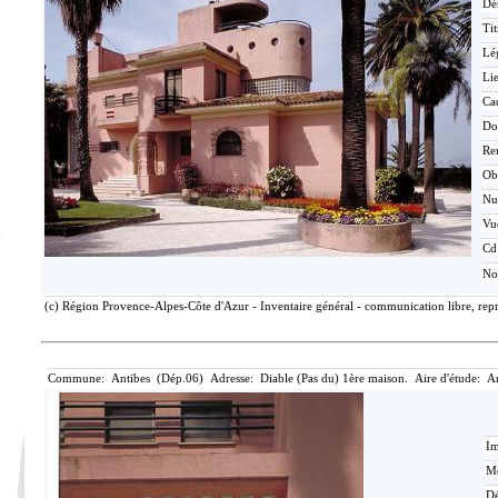
Dé
Tit
Lé
Lie
Ca
Do
Re
Ob
N
Vu
Cd
No
(c) Région Provence-Alpes-Côte d'Azur - Inventaire général - communication libre, repr
Commune: Antibes (Dép.06) Adresse: Diable (Pas du) 1ère maison. Aire d'étude: A
Im
Mé
Dé