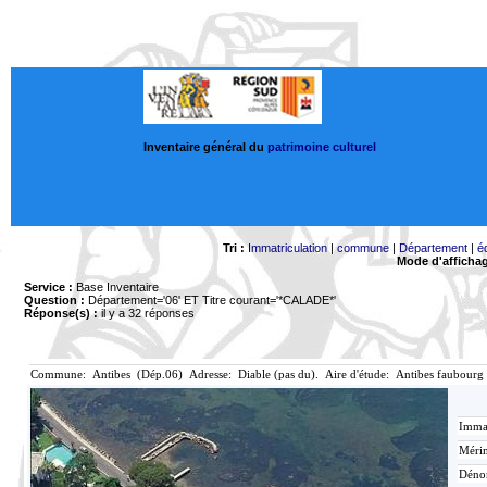
Inventaire général du
patrimoine culturel
Tri :
Immatriculation
|
commune
|
Département
|
é
Mode d'afficha
Service :
Base Inventaire
Question :
Département='06'
ET Titre courant='*CALADE*'
Réponse(s) :
il y a 32 réponses
Commune: Antibes (Dép.06) Adresse: Diable (pas du). Aire d'étude: Antibes faubourg
Immat
Mérim
Déno