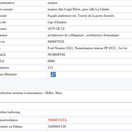
omination
maison
re courant
maison dite Logis Divin, puis villa La Calade
gende
Façade antérieure est. Travée de la porte d'entrée.
u-dit
Cap d'Antibes
astre
1979 CK 14
maine
architecture de villégiature ; architecture domestique
voi
96060703X
s
Fred Numint 2021, Numérisation interne FP 2021 ; 1er lot
mCd
NUMDPT06
eCd
0086
interne
121
ice Mérimée
duction soumise à autorisation - Heller, Marc
tibes faubourg
matriculation
96060741ZA
rimée ou Palissy
IA06001139