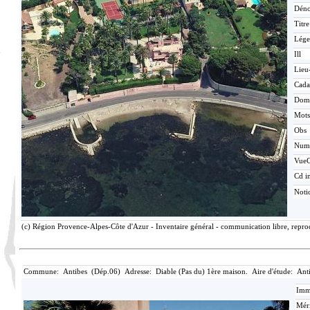
Déno
Titr
Lége
Ill
Lieu
Cada
Dom
Mots
Obs
Num
Vue
Cd i
Noti
(c) Région Provence-Alpes-Côte d'Azur - Inventaire général - communication libre, reprod
Commune: Antibes (Dép.06) Adresse: Diable (Pas du) 1ère maison. Aire d'étude: Ant
Imma
Méri