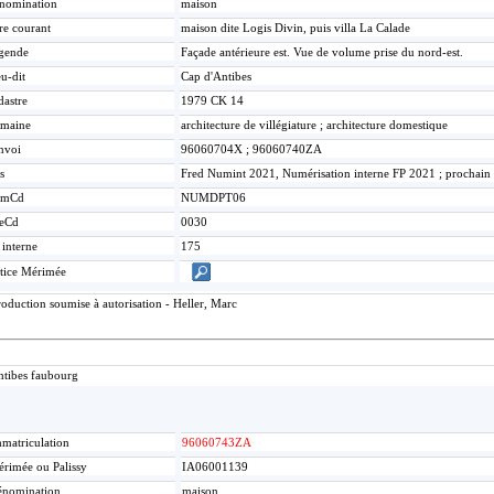
nomination
maison
re courant
maison dite Logis Divin, puis villa La Calade
gende
Façade antérieure est. Vue de volume prise du nord-est.
u-dit
Cap d'Antibes
dastre
1979 CK 14
maine
architecture de villégiature ; architecture domestique
nvoi
96060704X ; 96060740ZA
s
Fred Numint 2021, Numérisation interne FP 2021 ; prochain 
umCd
NUMDPT06
eCd
0030
 interne
175
tice Mérimée
oduction soumise à autorisation - Heller, Marc
ntibes faubourg
matriculation
96060743ZA
rimée ou Palissy
IA06001139
nomination
maison