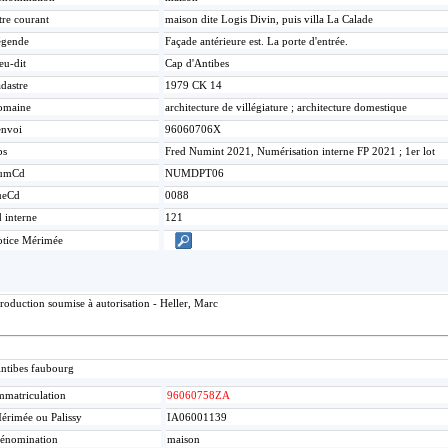
tre courant
maison dite Logis Divin, puis villa La Calade
égende
Façade antérieure est. La porte d'entrée.
eu-dit
Cap d'Antibes
dastre
1979 CK 14
omaine
architecture de villégiature ; architecture domestique
nvoi
96060706X
bs
Fred Numint 2021, Numérisation interne FP 2021 ; 1er lot
umCd
NUMDPT06
ueCd
0088
 interne
121
tice Mérimée
roduction soumise à autorisation - Heller, Marc
ntibes faubourg
mmatriculation
96060758ZA
érimée ou Palissy
IA06001139
énomination
maison