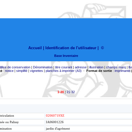
Accueil |
Identification de l'utilisateur
|
©
Base Inventaire
difice de conservation
|
Dénomination
|
titre courant
|
adresse
|
illustration
|
champs marq
|
lb
ge
:
notice
|
simplifié
|
vignettes
|
planches à imprimer (A3)
-
Format de sortie
:
imprimante
1-20
|
21-32
riculation
02060719XE
ée ou Palissy
IA06001226
mination
jardin d'agrément