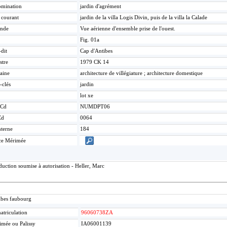
mination
jardin d'agrément
e courant
jardin de la villa Logis Divin, puis de la villa la Calade
nde
Vue aérienne d'ensemble prise de l'ouest.
Fig. 01a
-dit
Cap d'Antibes
stre
1979 CK 14
aine
architecture de villégiature ; architecture domestique
-clés
jardin
lot xe
Cd
NUMDPT06
Cd
0064
nterne
184
ce Mérimée
uction soumise à autorisation - Heller, Marc
ibes faubourg
triculation
96060738ZA
mée ou Palissy
IA06001139