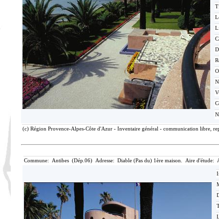
T
L
L
C
D
R
O
N
V
C
N
(c) Région Provence-Alpes-Côte d'Azur - Inventaire général - communication libre, rep
Commune: Antibes (Dép.06) Adresse: Diable (Pas du) 1ère maison. Aire d'étude: 
I
M
T