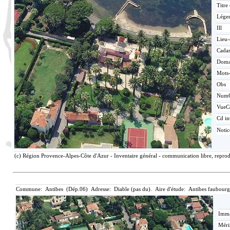
Titre
Lége
Ill
Lieu-
Cadas
Doma
Mots-
Obs
Num
VueC
Cd in
Noti
(c) Région Provence-Alpes-Côte d'Azur - Inventaire général - communication libre, reprod
Commune: Antibes (Dép.06) Adresse: Diable (pas du). Aire d'étude: Antibes faubourg
Imma
Méri