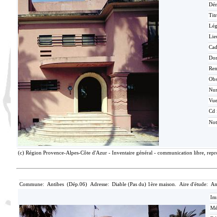
Dén
Tit
Lé
Lie
Cad
Do
Ren
Ob
Nu
Vu
Cd 
Not
(c) Région Provence-Alpes-Côte d'Azur - Inventaire général - communication libre, repro
Commune: Antibes (Dép.06) Adresse: Diable (Pas du) 1ère maison. Aire d'étude: An
Im
Mé