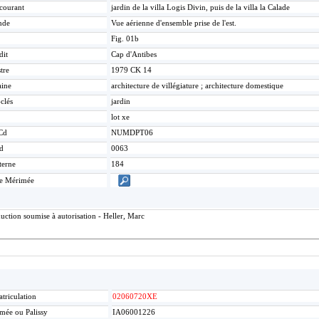
 courant
jardin de la villa Logis Divin, puis de la villa la Calade
nde
Vue aérienne d'ensemble prise de l'est.
Fig. 01b
dit
Cap d'Antibes
tre
1979 CK 14
ine
architecture de villégiature ; architecture domestique
clés
jardin
lot xe
Cd
NUMDPT06
d
0063
terne
184
ce Mérimée
uction soumise à autorisation - Heller, Marc
triculation
02060720XE
mée ou Palissy
IA06001226