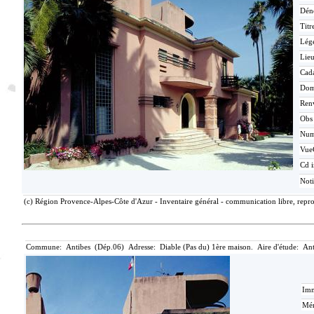
Dén
Titr
Lég
Lieu
Cada
Dom
Ren
Obs
Nu
Vue
Cd i
Not
(c) Région Provence-Alpes-Côte d'Azur - Inventaire général - communication libre, repro
Commune: Antibes (Dép.06) Adresse: Diable (Pas du) 1ère maison. Aire d'étude: Ant
Imm
Mér