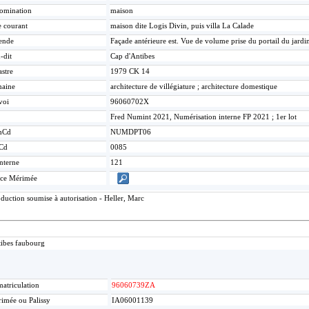
omination
maison
e courant
maison dite Logis Divin, puis villa La Calade
ende
Façade antérieure est. Vue de volume prise du portail du jardi
-dit
Cap d'Antibes
stre
1979 CK 14
aine
architecture de villégiature ; architecture domestique
voi
96060702X
Fred Numint 2021, Numérisation interne FP 2021 ; 1er lot
mCd
NUMDPT06
Cd
0085
nterne
121
ice Mérimée
duction soumise à autorisation - Heller, Marc
ibes faubourg
atriculation
96060739ZA
imée ou Palissy
IA06001139