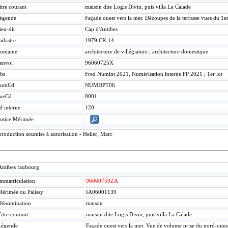
itre courant
maison dite Logis Divin, puis villa La Calade
égende
Façade ouest vers la mer. Découpes de la terrasse vues du 1er
ieu-dit
Cap d'Antibes
adastre
1979 CK 14
omaine
architecture de villégiature ; architecture domestique
envoi
96060725X
bs
Fred Numint 2021, Numérisation interne FP 2021 ; 1er lot
umCd
NUMDPT06
ueCd
0001
d interne
120
otice Mérimée
roduction soumise à autorisation - Heller, Marc
Antibes faubourg
mmatriculation
96060759ZA
érimée ou Palissy
IA06001139
Dénomination
maison
itre courant
maison dite Logis Divin, puis villa La Calade
Légende
Façade ouest vers la mer. Vue de volume prise du nord-oues