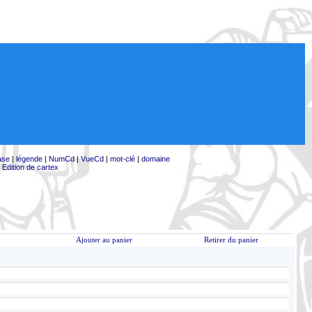
ase
|
légende
|
NumCd
|
VueCd
|
mot-clé
|
domaine
|
Edition de cartex
Ajouter au panier
Retirer du panier