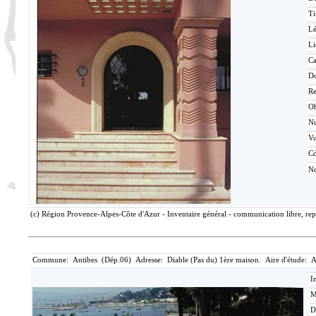
Ti
L
Li
Ca
D
Re
O
N
V
Cd
No
(c) Région Provence-Alpes-Côte d'Azur - Inventaire général - communication libre, rep
Commune: Antibes (Dép.06) Adresse: Diable (Pas du) 1ère maison. Aire d'étude: A
I
M
D