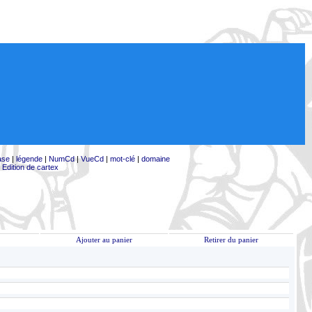
ase
|
légende
|
NumCd
|
VueCd
|
mot-clé
|
domaine
|
Edition de cartex
Ajouter au panier
Retirer du panier