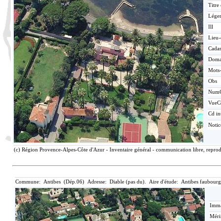
Titre
Lége
Ill
Lieu-
Cadas
Doma
Mots-
Obs
Num
VueC
Cd in
Noti
(c) Région Provence-Alpes-Côte d'Azur - Inventaire général - communication libre, reprod
Commune: Antibes (Dép.06) Adresse: Diable (pas du). Aire d'étude: Antibes faubourg
Imma
Méri