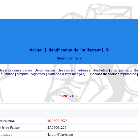
Accueil |
Identification de l'utilisateur
|
©
Base Inventaire
difice de conservation
|
Dénomination
|
titre courant
|
adresse
|
illustration
|
champs marq
|
lb
ge
:
notice
|
simplifié
|
vignettes
|
planches à imprimer (A3)
-
Format de sortie
:
imprimante
1-20
|
21-32
riculation
02060719XE
ée ou Palissy
IA06001226
mination
jardin d'agrément