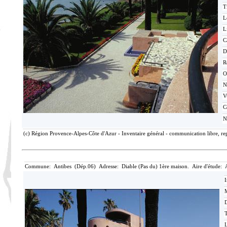
T
L
L
C
D
R
O
N
V
C
N
(c) Région Provence-Alpes-Côte d'Azur - Inventaire général - communication libre, rep
Commune: Antibes (Dép.06) Adresse: Diable (Pas du) 1ère maison. Aire d'étude: 
I
M
T