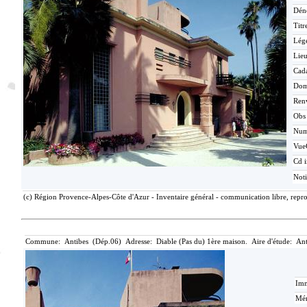
Dén
Titr
Lég
Lieu
Cada
Dom
Ren
Obs
Nu
Vue
Cd i
Not
(c) Région Provence-Alpes-Côte d'Azur - Inventaire général - communication libre, repro
Commune: Antibes (Dép.06) Adresse: Diable (Pas du) 1ère maison. Aire d'étude: Ant
Imm
Mér