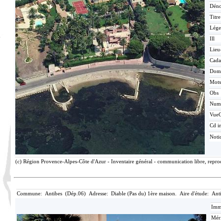
Déno
Titr
Lége
Ill
Lieu
Cada
Dom
Mots
Obs
Num
Vue
Cd i
Noti
(c) Région Provence-Alpes-Côte d'Azur - Inventaire général - communication libre, reprod
Commune: Antibes (Dép.06) Adresse: Diable (Pas du) 1ère maison. Aire d'étude: Ant
Imma
Méri