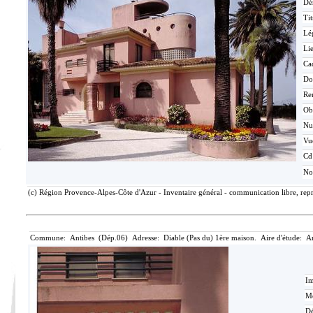
Dé
Tit
Lé
Lie
Ca
Do
Re
Ob
N
Vu
Cd
No
(c) Région Provence-Alpes-Côte d'Azur - Inventaire général - communication libre, repr
Commune: Antibes (Dép.06) Adresse: Diable (Pas du) 1ère maison. Aire d'étude: A
Im
Mé
Dé