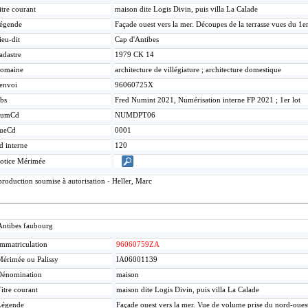
itre courant
maison dite Logis Divin, puis villa La Calade
égende
Façade ouest vers la mer. Découpes de la terrasse vues du 1er
ieu-dit
Cap d'Antibes
adastre
1979 CK 14
omaine
architecture de villégiature ; architecture domestique
envoi
96060725X
bs
Fred Numint 2021, Numérisation interne FP 2021 ; 1er lot
umCd
NUMDPT06
ueCd
0001
d interne
120
otice Mérimée
roduction soumise à autorisation - Heller, Marc
Antibes faubourg
mmatriculation
96060759ZA
érimée ou Palissy
IA06001139
Dénomination
maison
itre courant
maison dite Logis Divin, puis villa La Calade
Légende
Façade ouest vers la mer. Vue de volume prise du nord-oues