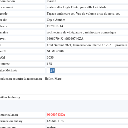
nomination
maison
re courant
maison dite Logis Divin, puis villa La Calade
gende
Façade antérieure est. Vue de volume prise du nord-est.
u-dit
Cap d'Antibes
dastre
1979 CK 14
maine
architecture de villégiature ; architecture domestique
nvoi
96060704X ; 96060740ZA
s
Fred Numint 2021, Numérisation interne FP 2021 ; prochain 
umCd
NUMDPT06
eCd
0030
 interne
175
tice Mérimée
oduction soumise à autorisation - Heller, Marc
ntibes faubourg
matriculation
96060743ZA
rimée ou Palissy
IA06001139
nomination
maison