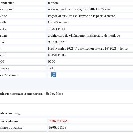
omination
maison
re courant
maison dite Logis Divin, puis villa La Calade
gende
Façade antérieure est. Travée de la porte d'entrée.
u-dit
Cap d'Antibes
astre
1979 CK 14
maine
architecture de villégiature ; architecture domestique
voi
96060703X
s
Fred Numint 2021, Numérisation interne FP 2021 ; 1er lot
mCd
NUMDPT06
eCd
0086
interne
121
ice Mérimée
duction soumise à autorisation - Heller, Marc
tibes faubourg
matriculation
96060741ZA
rimée ou Palissy
IA06001139