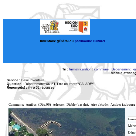
Inventaire général du
patrimoine culturel
Tri :
Immatriculation
|
commune
|
Département
|
é
Mode d'afficha
Service :
Base Inventaire
Question :
Département='06'
ET Titre courant='*CALADE*'
Réponse(s) :
il y a 32 réponses
Commune: Antibes (Dép.06) Adresse: Diable (pas du). Aire d'étude: Antibes faubourg
Immat
Mérim
Déno