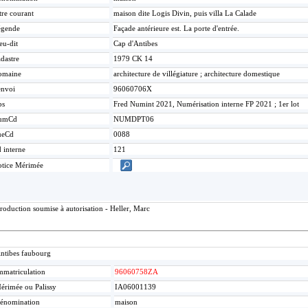
tre courant
maison dite Logis Divin, puis villa La Calade
égende
Façade antérieure est. La porte d'entrée.
eu-dit
Cap d'Antibes
dastre
1979 CK 14
omaine
architecture de villégiature ; architecture domestique
nvoi
96060706X
bs
Fred Numint 2021, Numérisation interne FP 2021 ; 1er lot
umCd
NUMDPT06
ueCd
0088
 interne
121
tice Mérimée
roduction soumise à autorisation - Heller, Marc
ntibes faubourg
mmatriculation
96060758ZA
érimée ou Palissy
IA06001139
énomination
maison