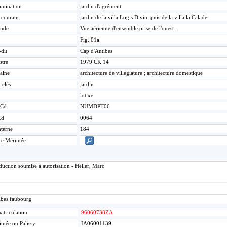
mination
jardin d'agrément
e courant
jardin de la villa Logis Divin, puis de la villa la Calade
nde
Vue aérienne d'ensemble prise de l'ouest.
Fig. 01a
-dit
Cap d'Antibes
stre
1979 CK 14
aine
architecture de villégiature ; architecture domestique
-clés
jardin
lot xe
Cd
NUMDPT06
Cd
0064
nterne
184
ce Mérimée
uction soumise à autorisation - Heller, Marc
ibes faubourg
triculation
96060738ZA
mée ou Palissy
IA06001139