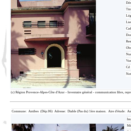
Dén
Tit
Lé
Lie
Cad
Do
Ren
Ob
Nu
Vu
Cd 
Not
(c) Région Provence-Alpes-Côte d'Azur - Inventaire général - communication libre, repro
Commune: Antibes (Dép.06) Adresse: Diable (Pas du) 1ère maison. Aire d'étude: An
Im
Mé