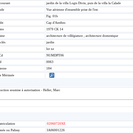
 courant
jardin de la villa Logis Divin, puis de la villa la Calade
nde
Vue aérienne d'ensemble prise de l'est.
Fig. 01b
dit
Cap d'Antibes
tre
1979 CK 14
ine
architecture de villégiature ; architecture domestique
clés
jardin
lot xe
Cd
NUMDPT06
d
0063
terne
184
ce Mérimée
uction soumise à autorisation - Heller, Marc
triculation
02060720XE
mée ou Palissy
IA06001226