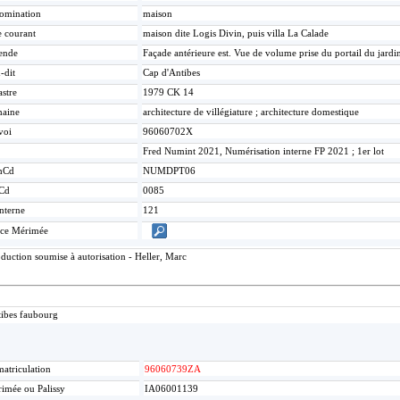
omination
maison
e courant
maison dite Logis Divin, puis villa La Calade
ende
Façade antérieure est. Vue de volume prise du portail du jardi
-dit
Cap d'Antibes
stre
1979 CK 14
aine
architecture de villégiature ; architecture domestique
voi
96060702X
Fred Numint 2021, Numérisation interne FP 2021 ; 1er lot
mCd
NUMDPT06
Cd
0085
nterne
121
ice Mérimée
duction soumise à autorisation - Heller, Marc
ibes faubourg
atriculation
96060739ZA
imée ou Palissy
IA06001139