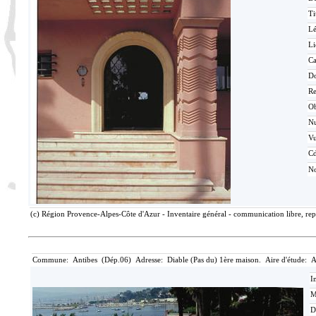
Ti
L
Li
Ca
D
Re
O
N
V
Cd
No
(c) Région Provence-Alpes-Côte d'Azur - Inventaire général - communication libre, rep
Commune: Antibes (Dép.06) Adresse: Diable (Pas du) 1ère maison. Aire d'étude: A
I
M
D