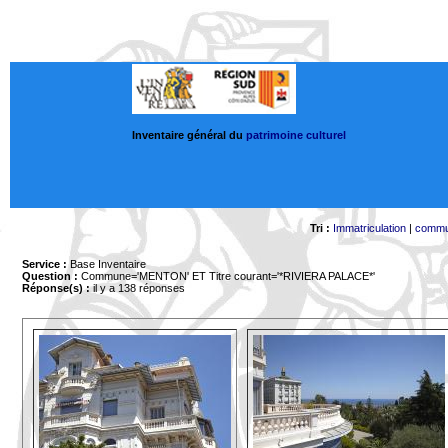
Inventaire général du
patrimoine culturel
Tri :
Immatriculation
|
comm
Service :
Base Inventaire
Question :
Commune='MENTON'
ET Titre courant='*RIVIERA PALACE*'
Réponse(s) :
il y a 138 réponses