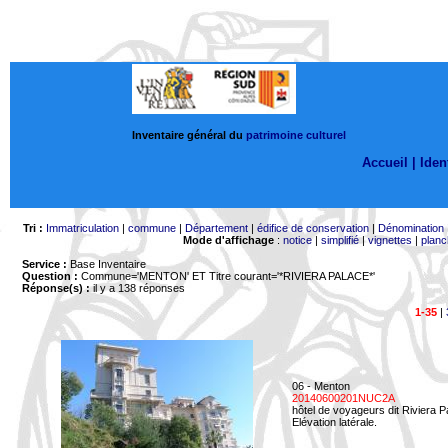
Inventaire général du
patrimoine culturel
Accueil |
Ident
Tri :
Immatriculation
|
commune
|
Département
|
édifice de conservation
|
Dénomination
Mode d'affichage
:
notice
|
simplifié
|
vignettes
|
planc
Service :
Base Inventaire
Question :
Commune='MENTON'
ET Titre courant='*RIVIERA PALACE*'
Réponse(s) :
il y a 138 réponses
1-35
|
06 - Menton
20140600201NUC2A
hôtel de voyageurs dit Riviera 
Elévation latérale.