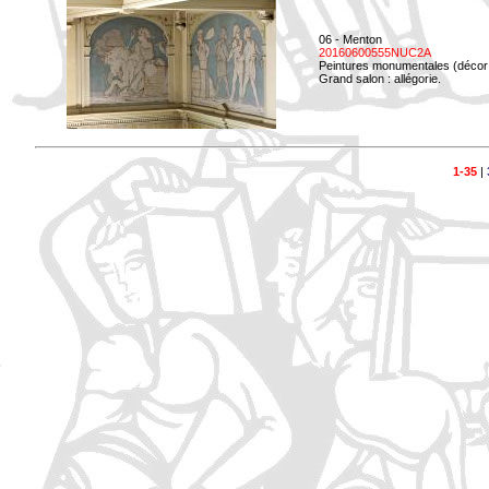
06 - Menton
20160600555NUC2A
Peintures monumentales (décor i
Grand salon : allégorie.
1-35
|