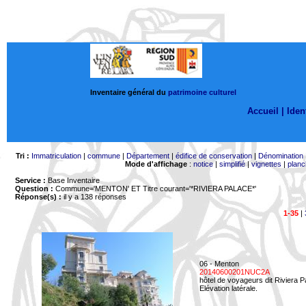
Inventaire général du
patrimoine culturel
Accueil |
Ident
Tri :
Immatriculation
|
commune
|
Département
|
édifice de conservation
|
Dénomination
Mode d'affichage
:
notice
|
simplifié
|
vignettes
|
planc
Service :
Base Inventaire
Question :
Commune='MENTON'
ET Titre courant='*RIVIERA PALACE*'
Réponse(s) :
il y a 138 réponses
1-35
|
06 - Menton
20140600201NUC2A
hôtel de voyageurs dit Riviera 
Elévation latérale.