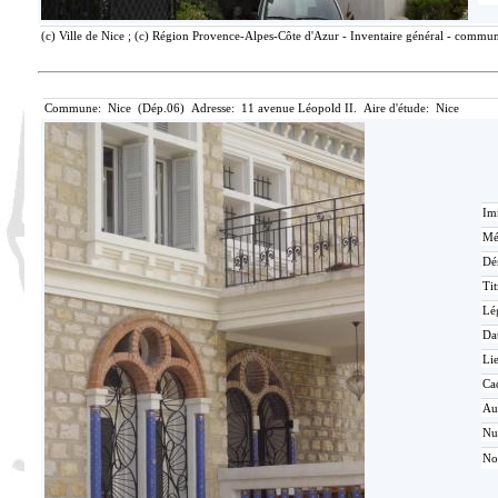
(c) Ville de Nice ; (c) Région Provence-Alpes-Côte d'Azur - Inventaire général - communi
Commune: Nice (Dép.06) Adresse: 11 avenue Léopold II. Aire d'étude: Nice
Im
Mé
Dé
Tit
Lé
Da
Lie
Ca
Au
N
No