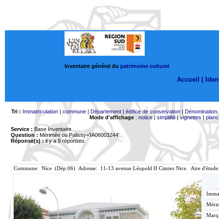
Inventaire général du
patrimoine culturel
Accueil |
Ident
Tri :
Immatriculation
|
commune
|
Département
|
édifice de conservation
|
Dénomination
Mode d'affichage
:
notice
|
simplifié
|
vignettes
|
planc
Service :
Base Inventaire
Question :
Mérimée ou Palissy='IA06003244'
Réponse(s) :
il y a 9 réponses
Commune: Nice (Dép.06) Adresse: 11-13 avenue Léopold II Cimiez Nice. Aire d'étud
Immat
Mérim
Marq