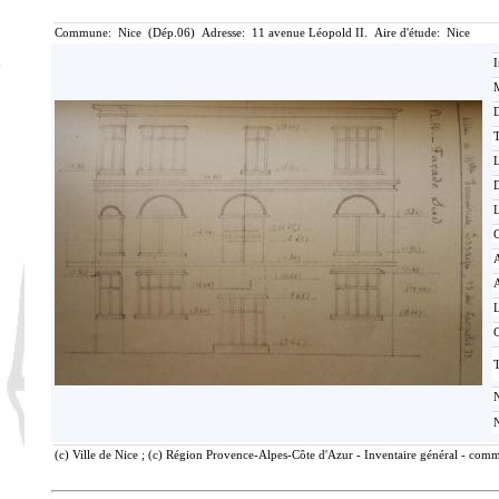
Commune: Nice (Dép.06) Adresse: 11 avenue Léopold II. Aire d'étude: Nice
I
M
T
D
L
C
T
(c) Ville de Nice ; (c) Région Provence-Alpes-Côte d'Azur - Inventaire général - comm