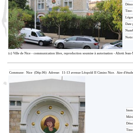
Déno
Titre
Lége
Date 
Num
Noti
(c) Ville de Nice - communication libre, reproduction soumise à autorisation - Aliotti Jean
Commune: Nice (Dép.06) Adresse: 11-13 avenue Léopold II Cimiez Nice. Aire d'étud
Imma
Méri
Déno
Titr