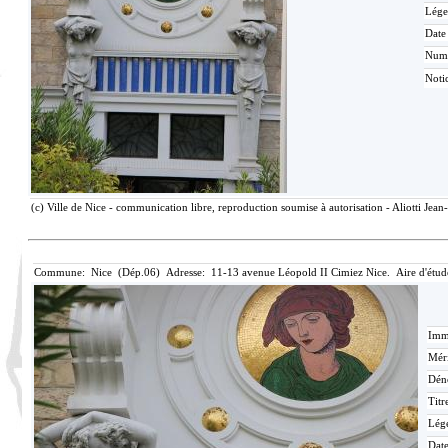
Lége
Date
Num
Noti
(c) Ville de Nice - communication libre, reproduction soumise à autorisation - Aliotti Jea
Commune: Nice (Dép.06) Adresse: 11-13 avenue Léopold II Cimiez Nice. Aire d'étu
Imma
Méri
Dén
Titr
Lég
Date