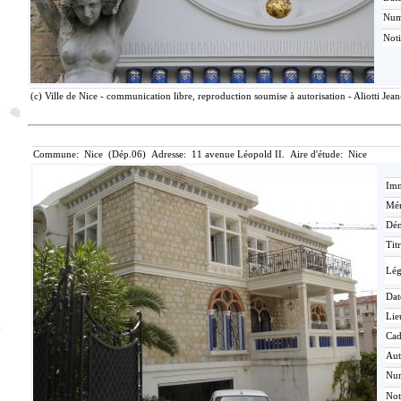
Nu
Not
(c) Ville de Nice - communication libre, reproduction soumise à autorisation - Aliotti Jea
Commune: Nice (Dép.06) Adresse: 11 avenue Léopold II. Aire d'étude: Nice
Imm
Mér
Dén
Tit
Lé
Dat
Lie
Cad
Aut
Nu
Not