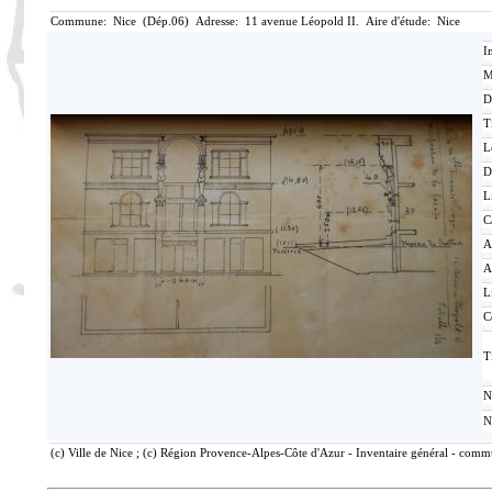
Commune: Nice (Dép.06) Adresse: 11 avenue Léopold II. Aire d'étude: Nice
I
M
D
T
L
D
L
C
A
A
L
C
T
N
N
(c) Ville de Nice ; (c) Région Provence-Alpes-Côte d'Azur - Inventaire général - commu