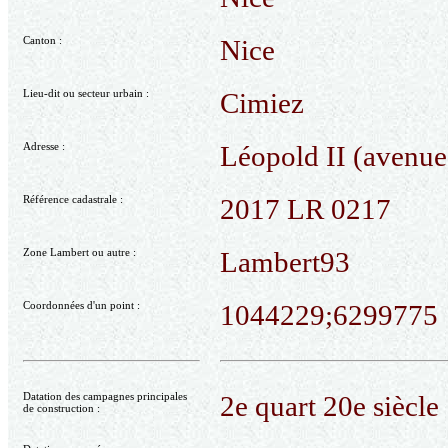
Canton :
Nice
Lieu-dit ou secteur urbain :
Cimiez
Adresse :
Léopold II (avenue
Référence cadastrale :
2017 LR 0217
Zone Lambert ou autre :
Lambert93
Coordonnées d'un point :
1044229;6299775
Datation des campagnes principales
2e quart 20e siècle
de construction :