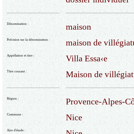
Dénomination :
maison
Précision sur la dénomination :
maison de villégiatu
Appellation et titre :
Villa Essa‹e
Titre courant :
Maison de villégiat
Région :
Provence-Alpes-Cô
Commune :
Nice
Aire d'étude :
Nice