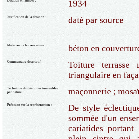
Datation en années :
1934
Justification de la datation :
daté par source
Matériau de la couverture :
béton en couvertur
Commentaire descriptif :
Toiture terrasse
triangulaire en faça
Technique du décor des immeubles
maçonnerie ; mosa
par nature :
Précision sur la représentation :
De style éclectique
sommée d'un ensem
cariatides portant
plein cintre qui 