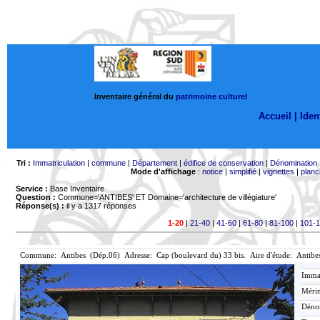
Inventaire général du
patrimoine culturel
Accueil |
Ident
Tri :
Immatriculation
|
commune
|
Département
|
édifice de conservation
|
Dénomination
Mode d'affichage
:
notice
|
simplifié
|
vignettes
|
planc
Service :
Base Inventaire
Question :
Commune='ANTIBES'
ET Domaine='architecture de villégiature'
Réponse(s) :
il y a 1317 réponses
1-20
|
21-40
|
41-60
|
61-80
|
81-100
|
101-
Commune: Antibes (Dép.06) Adresse: Cap (boulevard du) 33 bis. Aire d'étude: Antibe
Immat
Mérim
Déno