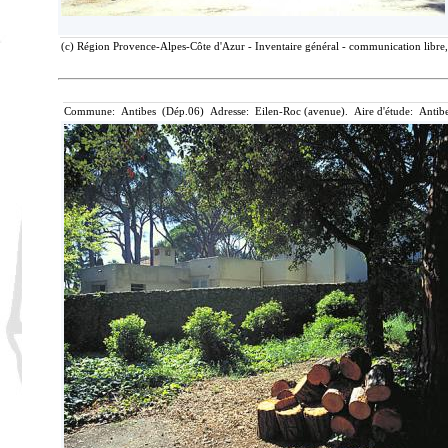
(c) Région Provence-Alpes-Côte d'Azur - Inventaire général - communication libre,
Commune: Antibes (Dép.06) Adresse: Eilen-Roc (avenue). Aire d'étude: Antib