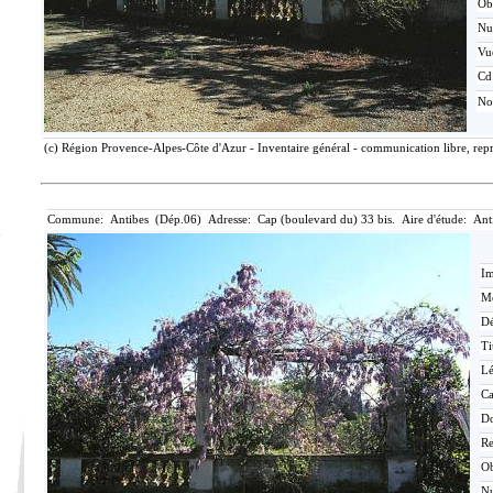
Ob
N
Vu
Cd
No
(c) Région Provence-Alpes-Côte d'Azur - Inventaire général - communication libre, rep
Commune: Antibes (Dép.06) Adresse: Cap (boulevard du) 33 bis. Aire d'étude: Ant
Im
Mé
Dé
Ti
L
Ca
D
Re
O
N