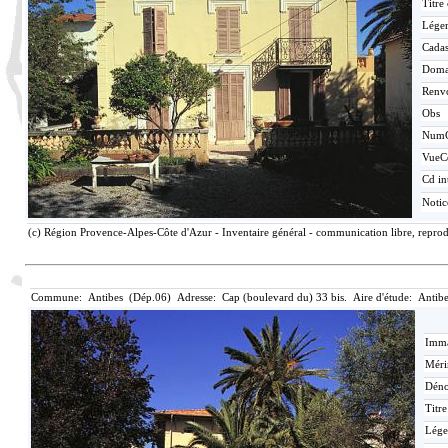
Titre
Lége
Cadas
Doma
Renv
Obs
Num
VueC
Cd in
Noti
(c) Région Provence-Alpes-Côte d'Azur - Inventaire général - communication libre, reprod
Commune: Antibes (Dép.06) Adresse: Cap (boulevard du) 33 bis. Aire d'étude: Antib
Imma
Méri
Déno
Titr
Lége