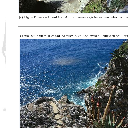
(c) Région Provence-Alpes-Côte d'Azur - Inventaire général - communication libre
Commune: Antibes (Dép.06) Adresse: Eilen-Roc (avenue). Aire d'étude: Anti