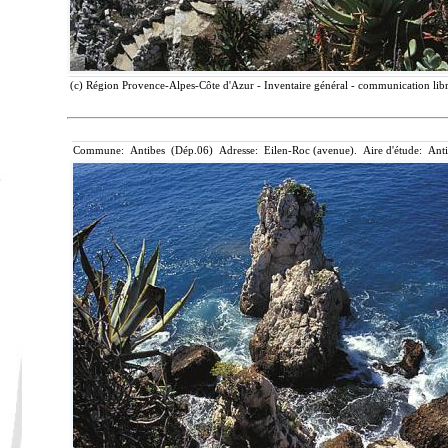
(c) Région Provence-Alpes-Côte d'Azur - Inventaire général - communication libr
Commune: Antibes (Dép.06) Adresse: Eilen-Roc (avenue). Aire d'étude: Anti