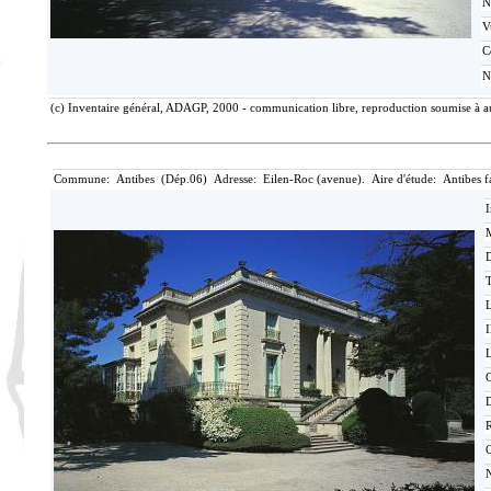
N
V
C
N
(c) Inventaire général, ADAGP, 2000 - communication libre, reproduction soumise à au
Commune: Antibes (Dép.06) Adresse: Eilen-Roc (avenue). Aire d'étude: Antibes 
I
M
T
I
L
C