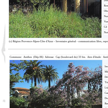
Do
Ren
Ob
Nu
Vu
Cd 
Not
(c) Région Provence-Alpes-Côte d'Azur - Inventaire général - communication libre, repr
Commune: Antibes (Dép.06) Adresse: Cap (boulevard du) 33 bis. Aire d'étude: Anti
Im
Mé
Dé
Tit
Lé
Ca
Do
Re