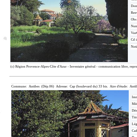
Dom
Ren
Obs
Nu
Vue
Cd i
Not
(c) Région Provence-Alpes-Côte d'Azur - Inventaire général - communication libre, repro
Commune: Antibes (Dép.06) Adresse: Cap (boulevard du) 33 bis. Aire d'étude: Anti
Imm
Mér
Dén
Tit
Lé
Cad