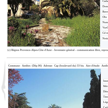
Cada
Dom
Renv
Obs
Num
Vue
Cd i
Noti
(c) Région Provence-Alpes-Côte d'Azur - Inventaire général - communication libre, repro
Commune: Antibes (Dép.06) Adresse: Cap (boulevard du) 33 bis. Aire d'étude: Antib
Imma
Méri
Dén
Titr
Lég
Cada