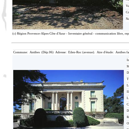
V
Cd
No
(c) Région Provence-Alpes-Côte d'Azur - Inventaire général - communication libre, rep
Commune: Antibes (Dép.06) Adresse: Eilen-Roc (avenue). Aire d'étude: Antibes f
I
M
D
T
L
Il
L
C
D
R
O