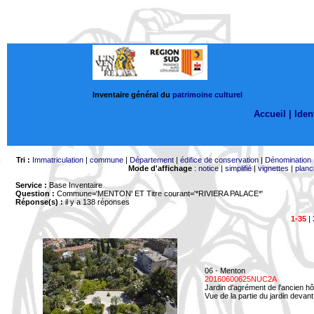
Inventaire général du
patrimoine culturel
Accueil |
Ident
Tri :
Immatriculation
|
commune
|
Département
|
édifice de conservation
|
Dénomination
Mode d'affichage
:
notice
|
simplifié
|
vignettes
|
planc
Service :
Base Inventaire
Question :
Commune='MENTON'
ET Titre courant='*RIVIERA PALACE*'
Réponse(s) :
il y a 138 réponses
1-35
|
06 - Menton
20160600625NUC2A
Jardin d'agrément de l'ancien hô
Vue de la partie du jardin devant 