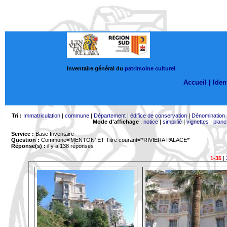
Inventaire général du
patrimoine culturel
Accueil |
Ident
Tri :
Immatriculation
|
commune
|
Département
|
édifice de conservation
|
Dénomination
Mode d'affichage
:
notice
|
simplifié
|
vignettes
|
planc
Service :
Base Inventaire
Question :
Commune='MENTON'
ET Titre courant='*RIVIERA PALACE*'
Réponse(s) :
il y a 138 réponses
1-35
|