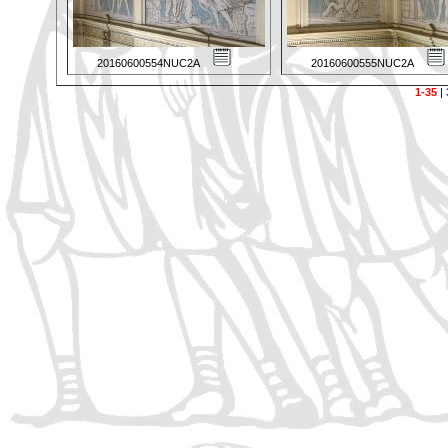
20160600554NUC2A
20160600555NUC2A
1-35
|