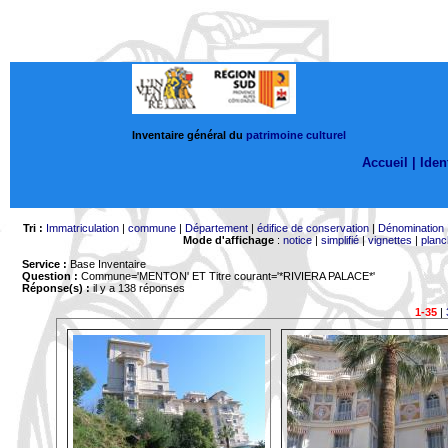
Inventaire général du
patrimoine culturel
Accueil |
Ident
Tri :
Immatriculation
|
commune
|
Département
|
édifice de conservation
|
Dénomination
Mode d'affichage
:
notice
|
simplifié
|
vignettes
|
planc
Service :
Base Inventaire
Question :
Commune='MENTON'
ET Titre courant='*RIVIERA PALACE*'
Réponse(s) :
il y a 138 réponses
1-35
|