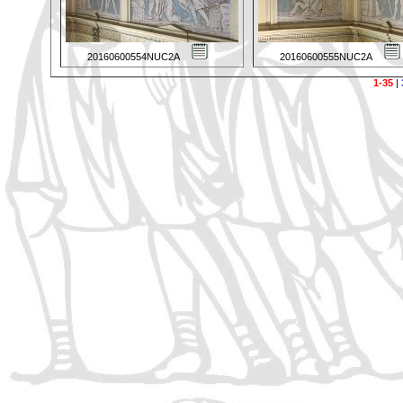
20160600554NUC2A
20160600555NUC2A
1-35
|