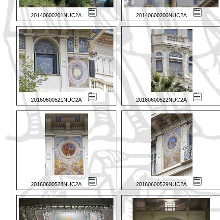
20140600201NUC2A
20140600200NUC2A
20160600521NUC2A
20160600522NUC2A
20160600528NUC2A
20160600529NUC2A