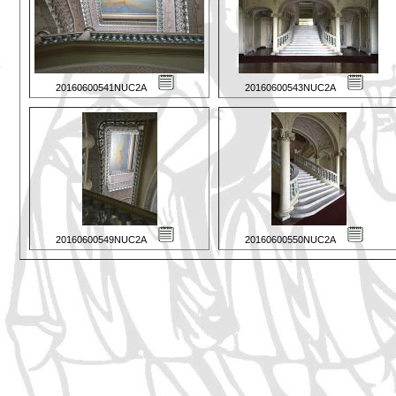
20160600541NUC2A
20160600543NUC2A
20160600549NUC2A
20160600550NUC2A