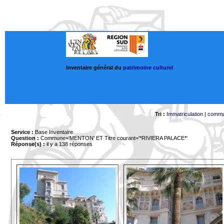
Inventaire général du
patrimoine culturel
Tri :
Immatriculation
|
comm
Service :
Base Inventaire
Question :
Commune='MENTON'
ET Titre courant='*RIVIERA PALACE*'
Réponse(s) :
il y a 138 réponses