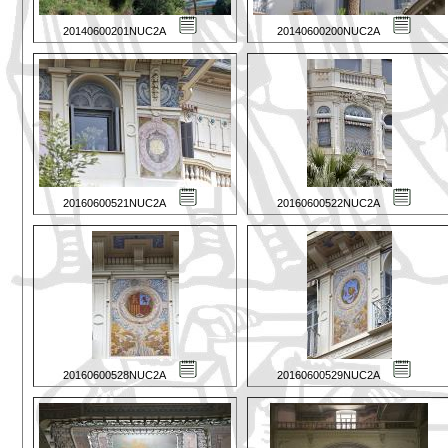
20140600201NUC2A
20140600200NUC2A
20160600521NUC2A
20160600522NUC2A
20160600528NUC2A
20160600529NUC2A