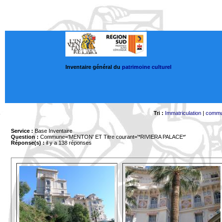
Inventaire général du
patrimoine culturel
Tri :
Immatriculation
|
comm
Service :
Base Inventaire
Question :
Commune='MENTON'
ET Titre courant='*RIVIERA PALACE*'
Réponse(s) :
il y a 138 réponses