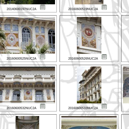
20140600197NUC2A
20160600519NUC2A
20160600525NUC2A
20160600526NUC2A
20160600532NUC2A
20160600533NUC2A