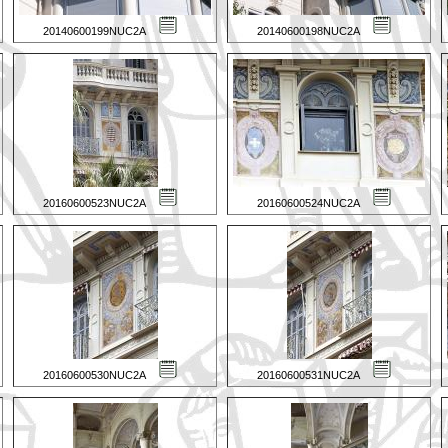
20140600199NUC2A
20140600198NUC2A
20160600523NUC2A
20160600524NUC2A
20160600530NUC2A
20160600531NUC2A