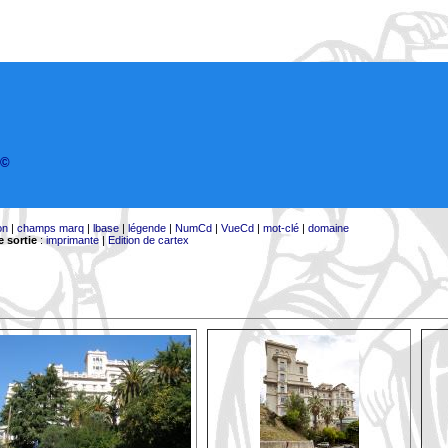
©
on
|
champs marq
|
lbase
|
légende
|
NumCd
|
VueCd
|
mot-clé
|
domaine
 sortie
:
imprimante
|
Edition de cartex