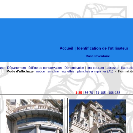
Accueil |
Identification de l'utilisateur
|
Base Inventaire
une
|
Département
|
édifice de conservation
|
Dénomination
|
titre courant
|
adresse
|
illustrati
Mode d'affichage
:
notice
|
simplifié
|
vignettes
|
planches à imprimer (A3)
-
Format de
1-35
|
36-70
|
71-105
|
106-138