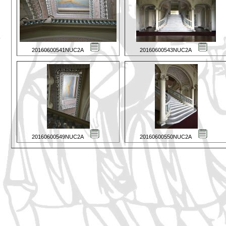
20160600541NUC2A
20160600543NUC2A
20160600549NUC2A
20160600550NUC2A