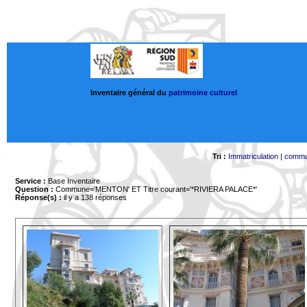
Inventaire général du
patrimoine culturel
Tri :
Immatriculation
|
comm
Service :
Base Inventaire
Question :
Commune='MENTON'
ET Titre courant='*RIVIERA PALACE*'
Réponse(s) :
il y a 138 réponses