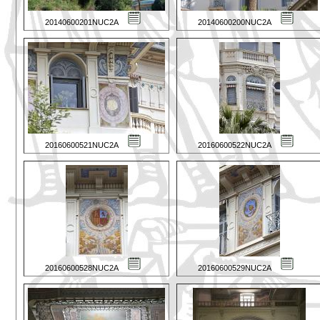
20140600201NUC2A
20140600200NUC2A
20160600521NUC2A
20160600522NUC2A
20160600528NUC2A
20160600529NUC2A