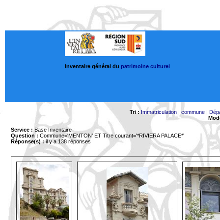
Inventaire général du
patrimoine culturel
Tri :
Immatriculation
|
commune
|
Dép
Mode
Service :
Base Inventaire
Question :
Commune='MENTON'
ET Titre courant='*RIVIERA PALACE*'
Réponse(s) :
il y a 138 réponses