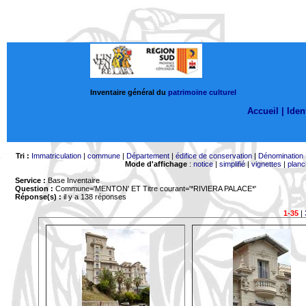
Inventaire général du
patrimoine culturel
Accueil |
Ident
Tri :
Immatriculation
|
commune
|
Département
|
édifice de conservation
|
Dénomination
Mode d'affichage
:
notice
|
simplifié
|
vignettes
|
planc
Service :
Base Inventaire
Question :
Commune='MENTON'
ET Titre courant='*RIVIERA PALACE*'
Réponse(s) :
il y a 138 réponses
1-35
|