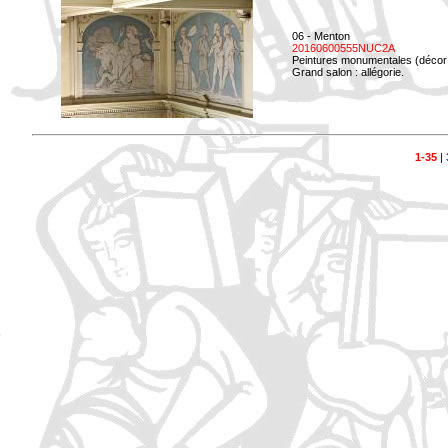
06 - Menton
20160600555NUC2A
Peintures monumentales (décor i
Grand salon : allégorie.
1-35
|