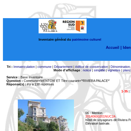
Inventaire général du
patrimoine culturel
Accueil |
Ident
Tri :
Immatriculation
|
commune
|
Département
|
édifice de conservation
|
Dénomination
Mode d'affichage
:
notice
|
simplifié
|
vignettes
|
planc
Service :
Base Inventaire
Question :
Commune='MENTON'
ET Titre courant='*RIVIERA PALACE*'
Réponse(s) :
il y a 138 réponses
1-35
|
06 - Menton
20140600201NUC2A
hôtel de voyageurs dit Riviera 
Elévation latérale.