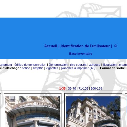
Accueil |
Identification de l'utilisateur
|
©
Base Inventaire
artement
|
édifice de conservation
|
Dénomination
|
titre courant
|
adresse
|
illustration
|
cham
 d'affichage
:
notice
|
simplifié
|
vignettes
|
planches à imprimer (A3)
-
Format de sortie
1-35
|
36-70
|
71-105
|
106-138