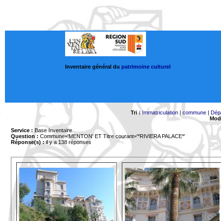
Inventaire général du
patrimoine culturel
Tri :
Immatriculation
|
commune
|
Dép
Mode
Service :
Base Inventaire
Question :
Commune='MENTON'
ET Titre courant='*RIVIERA PALACE*'
Réponse(s) :
il y a 138 réponses