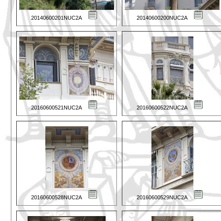
20140600201NUC2A
20140600200NUC2A
20160600521NUC2A
20160600522NUC2A
20160600528NUC2A
20160600529NUC2A