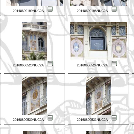
20140600199NUC2A
20140600198NUC2A
20160600523NUC2A
20160600524NUC2A
20160600530NUC2A
20160600531NUC2A