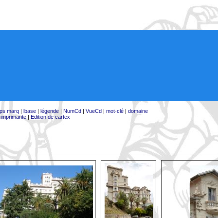
ps marq
|
lbase
|
légende
|
NumCd
|
VueCd
|
mot-clé
|
domaine
:
imprimante
|
Edition de cartex