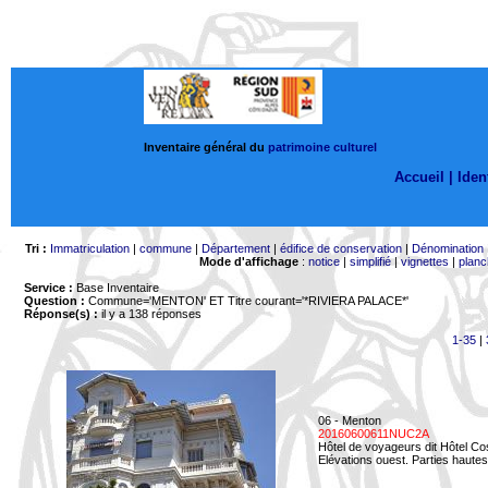
Inventaire général du
patrimoine culturel
Accueil |
Ident
Tri :
Immatriculation
|
commune
|
Département
|
édifice de conservation
|
Dénomination
Mode d'affichage
:
notice
|
simplifié
|
vignettes
|
planc
Service :
Base Inventaire
Question :
Commune='MENTON'
ET Titre courant='*RIVIERA PALACE*'
Réponse(s) :
il y a 138 réponses
1-35
|
06 - Menton
20160600611NUC2A
Hôtel de voyageurs dit Hôtel Co
Elévations ouest. Parties hautes