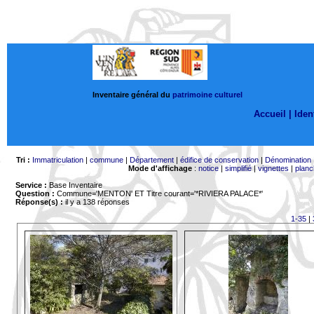
Inventaire général du
patrimoine culturel
Accueil |
Ident
Tri :
Immatriculation
|
commune
|
Département
|
édifice de conservation
|
Dénomination
Mode d'affichage
:
notice
|
simplifié
|
vignettes
|
planc
Service :
Base Inventaire
Question :
Commune='MENTON'
ET Titre courant='*RIVIERA PALACE*'
Réponse(s) :
il y a 138 réponses
1-35
|