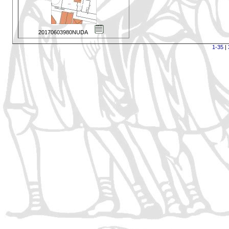
20170603980NUDA
1-35
|