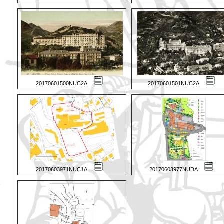
20170601500NUC2A
20170601501NUC2A
20170603971NUC1A
20170603977NUDA