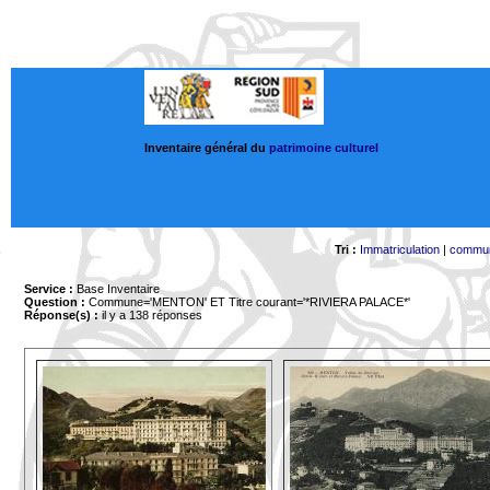
Inventaire général du
patrimoine culturel
Tri :
Immatriculation
|
commu
Service :
Base Inventaire
Question :
Commune='MENTON'
ET Titre courant='*RIVIERA PALACE*'
Réponse(s) :
il y a 138 réponses