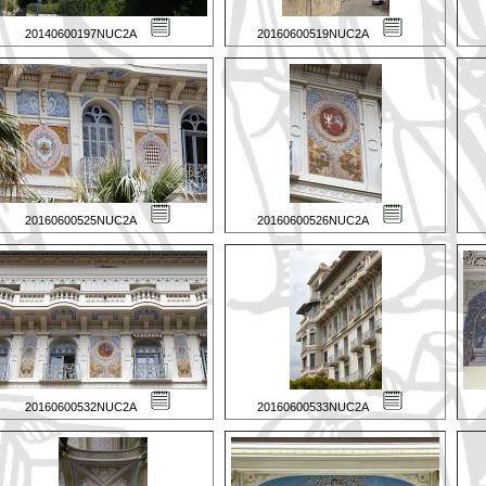
20140600197NUC2A
20160600519NUC2A
20160600525NUC2A
20160600526NUC2A
20160600532NUC2A
20160600533NUC2A