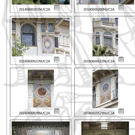
20140600201NUC2A
20140600200NUC2A
20160600521NUC2A
20160600522NUC2A
20160600528NUC2A
20160600529NUC2A