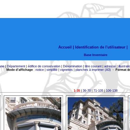
Accueil |
Identification de l'utilisateur
|
Base Inventaire
une
|
Département
|
édifice de conservation
|
Dénomination
|
titre courant
|
adresse
|
illustrati
Mode d'affichage
:
notice
|
simplifié
|
vignettes
|
planches à imprimer (A3)
-
Format de
1-35
|
36-70
|
71-105
|
106-138