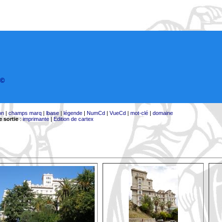
©
on
|
champs marq
|
lbase
|
légende
|
NumCd
|
VueCd
|
mot-clé
|
domaine
 sortie
:
imprimante
|
Edition de cartex