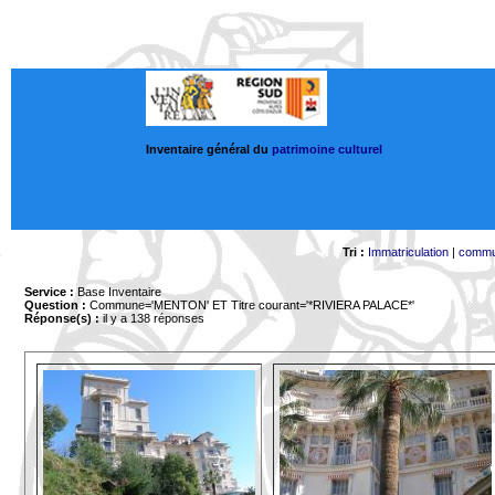
Inventaire général du
patrimoine culturel
Tri :
Immatriculation
|
comm
Service :
Base Inventaire
Question :
Commune='MENTON'
ET Titre courant='*RIVIERA PALACE*'
Réponse(s) :
il y a 138 réponses