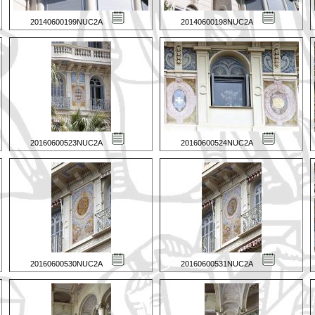
20140600199NUC2A
20140600198NUC2A
20160600523NUC2A
20160600524NUC2A
20160600530NUC2A
20160600531NUC2A