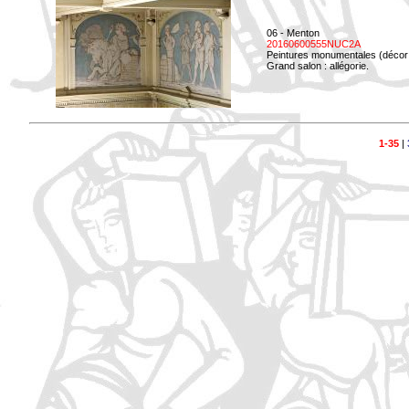
06 - Menton
20160600555NUC2A
Peintures monumentales (décor i
Grand salon : allégorie.
1-35
|