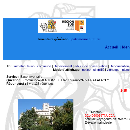
Inventaire général du
patrimoine culturel
Accueil |
Ident
Tri :
Immatriculation
|
commune
|
Département
|
édifice de conservation
|
Dénomination
Mode d'affichage
:
notice
|
simplifié
|
vignettes
|
planc
Service :
Base Inventaire
Question :
Commune='MENTON'
ET Titre courant='*RIVIERA PALACE*'
Réponse(s) :
il y a 138 réponses
1-35
|
06 - Menton
20140600197NUC2A
hôtel de voyageurs dit Riviera 
Elévation principale.