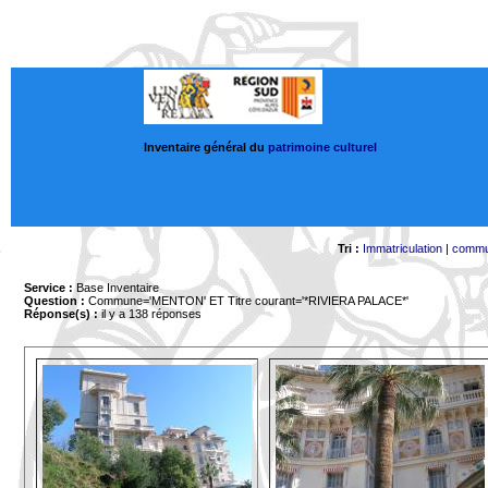
Inventaire général du
patrimoine culturel
Tri :
Immatriculation
|
comm
Service :
Base Inventaire
Question :
Commune='MENTON'
ET Titre courant='*RIVIERA PALACE*'
Réponse(s) :
il y a 138 réponses