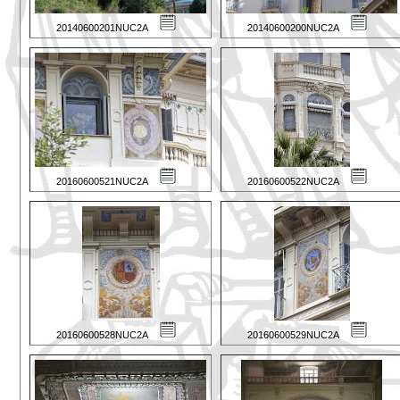
20140600201NUC2A
20140600200NUC2A
20160600521NUC2A
20160600522NUC2A
20160600528NUC2A
20160600529NUC2A