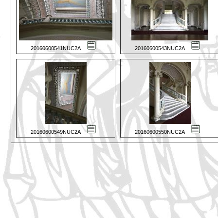
20160600541NUC2A
20160600543NUC2A
20160600549NUC2A
20160600550NUC2A