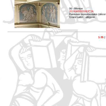
06 - Menton
20160600555NUC2A
Peintures monumentales (décor i
Grand salon : allégorie.
1-35
|