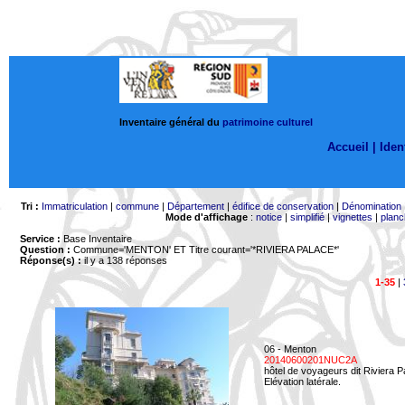
Inventaire général du
patrimoine culturel
Accueil |
Ident
Tri :
Immatriculation
|
commune
|
Département
|
édifice de conservation
|
Dénomination
Mode d'affichage
:
notice
|
simplifié
|
vignettes
|
planc
Service :
Base Inventaire
Question :
Commune='MENTON'
ET Titre courant='*RIVIERA PALACE*'
Réponse(s) :
il y a 138 réponses
1-35
|
06 - Menton
20140600201NUC2A
hôtel de voyageurs dit Riviera 
Elévation latérale.