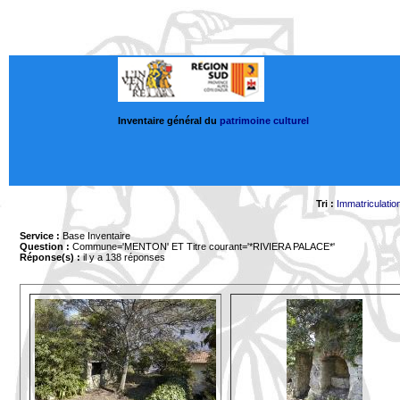
Inventaire général du
patrimoine culturel
Tri :
Immatriculatio
Service :
Base Inventaire
Question :
Commune='MENTON'
ET Titre courant='*RIVIERA PALACE*'
Réponse(s) :
il y a 138 réponses