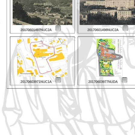
20170601497NUC2A
20170601498NUC2A
20170603971NUC1A
20170603977NUDA