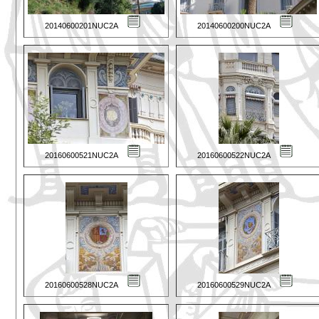
20140600201NUC2A
20140600200NUC2A
20160600521NUC2A
20160600522NUC2A
20160600528NUC2A
20160600529NUC2A