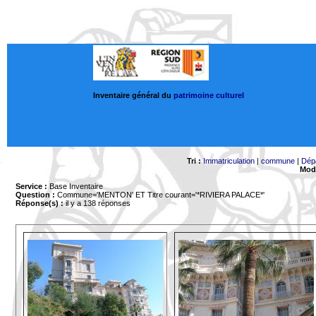
Inventaire général du
patrimoine culturel
Tri :
Immatriculation
|
commune
|
Dép
Mode
Service :
Base Inventaire
Question :
Commune='MENTON'
ET Titre courant='*RIVIERA PALACE*'
Réponse(s) :
il y a 138 réponses