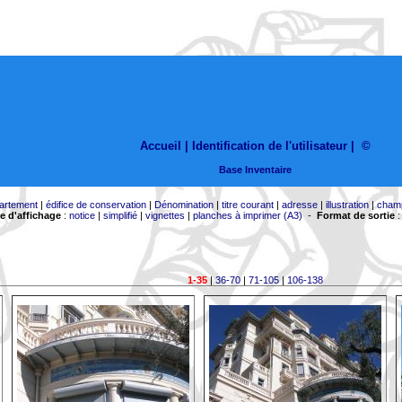
Accueil |
Identification de l'utilisateur
|
©
Base Inventaire
artement
|
édifice de conservation
|
Dénomination
|
titre courant
|
adresse
|
illustration
|
cham
 d'affichage
:
notice
|
simplifié
|
vignettes
|
planches à imprimer (A3)
-
Format de sortie
1-35
|
36-70
|
71-105
|
106-138