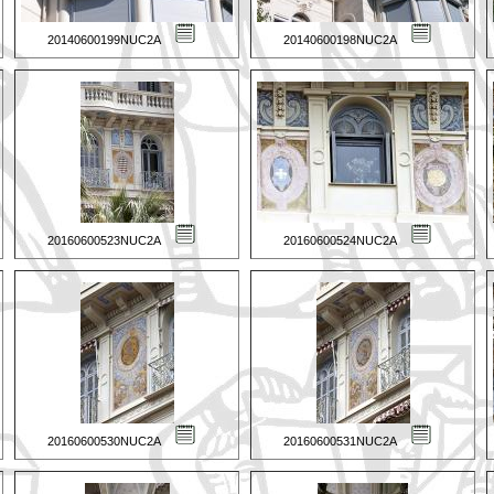
20140600199NUC2A
20140600198NUC2A
20160600523NUC2A
20160600524NUC2A
20160600530NUC2A
20160600531NUC2A