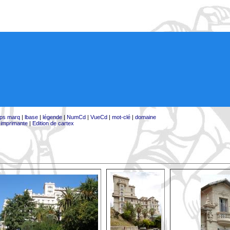
ps marq
|
lbase
|
légende
|
NumCd
|
VueCd
|
mot-clé
|
domaine
:
imprimante
|
Edition de cartex