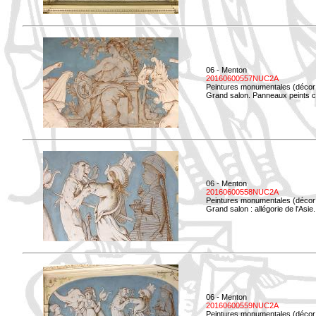
06 - Menton
20160600557NUC2A
Peintures monumentales (décor i
Grand salon. Panneaux peints co
06 - Menton
20160600558NUC2A
Peintures monumentales (décor i
Grand salon : allégorie de l'Asie.
06 - Menton
20160600559NUC2A
Peintures monumentales (décor i