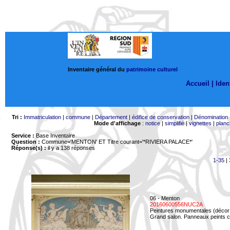
Inventaire général du
patrimoine culturel
Accueil |
Ident
Tri :
Immatriculation
|
commune
|
Département
|
édifice de conservation
|
Dénomination
Mode d'affichage
:
notice
|
simplifié
|
vignettes
|
planc
Service :
Base Inventaire
Question :
Commune='MENTON'
ET Titre courant='*RIVIERA PALACE*'
Réponse(s) :
il y a 138 réponses
1-35
|
06 - Menton
20160600556NUC2A
Peintures monumentales (décor i
Grand salon. Panneaux peints co