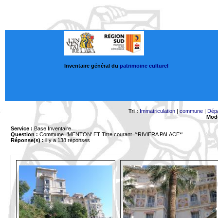
Inventaire général du
patrimoine culturel
Tri :
Immatriculation
|
commune
|
Dép
Mode
Service :
Base Inventaire
Question :
Commune='MENTON'
ET Titre courant='*RIVIERA PALACE*'
Réponse(s) :
il y a 138 réponses