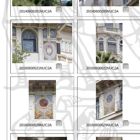
20140600201NUC2A
20140600200NUC2A
20160600521NUC2A
20160600522NUC2A
20160600528NUC2A
20160600529NUC2A