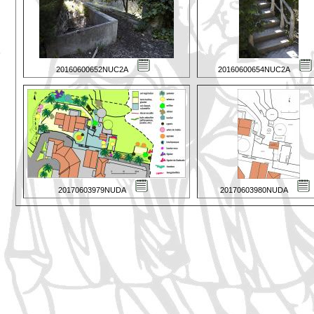
20160600652NUC2A
20160600654NUC2A
20170603979NUDA
20170603980NUDA