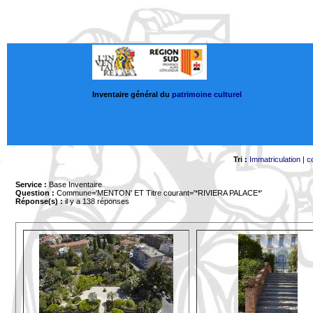
Inventaire général du
patrimoine culturel
Tri :
Immatriculation
|
c
Service :
Base Inventaire
Question :
Commune='MENTON'
ET Titre courant='*RIVIERA PALACE*'
Réponse(s) :
il y a 138 réponses