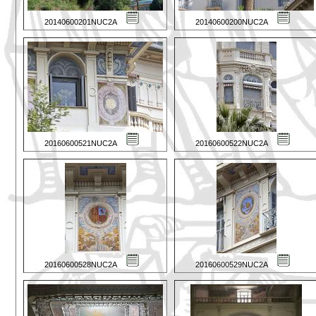
20140600201NUC2A
20140600200NUC2A
20160600521NUC2A
20160600522NUC2A
20160600528NUC2A
20160600529NUC2A