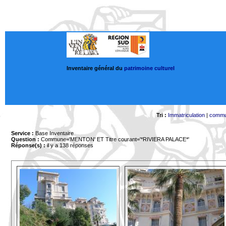
Inventaire général du
patrimoine culturel
Tri :
Immatriculation
|
comm
Service :
Base Inventaire
Question :
Commune='MENTON'
ET Titre courant='*RIVIERA PALACE*'
Réponse(s) :
il y a 138 réponses