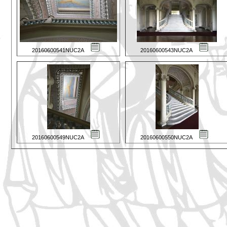
20160600541NUC2A
20160600543NUC2A
20160600549NUC2A
20160600550NUC2A