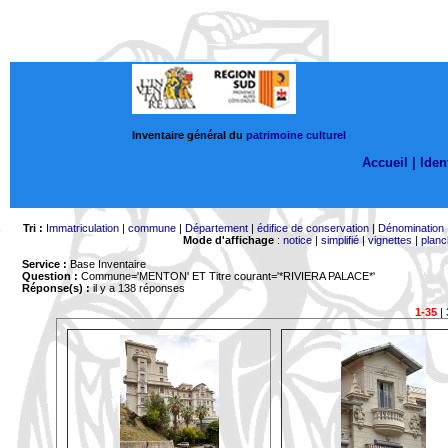
Inventaire général du
patrimoine culturel
Accueil |
Ident
Tri :
Immatriculation
|
commune
|
Département
|
édifice de conservation
|
Dénomination
Mode d'affichage
:
notice
|
simplifié
|
vignettes
|
planc
Service :
Base Inventaire
Question :
Commune='MENTON'
ET Titre courant='*RIVIERA PALACE*'
Réponse(s) :
il y a 138 réponses
1-35
|