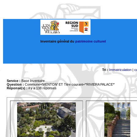
Inventaire général du
patrimoine culturel
Tri :
Immatriculation
|
c
Service :
Base Inventaire
Question :
Commune='MENTON'
ET Titre courant='*RIVIERA PALACE*'
Réponse(s) :
il y a 138 réponses