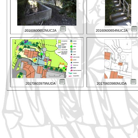
20160600652NUC2A
20160600654NUC2A
20170603979NUDA
20170603980NUDA