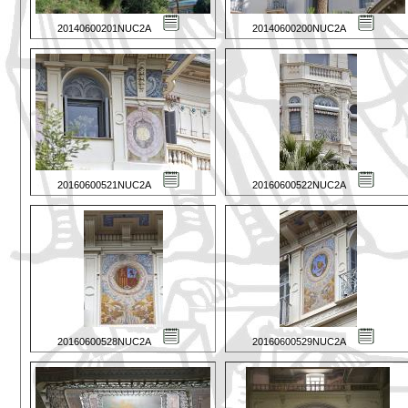
20140600201NUC2A
20140600200NUC2A
20160600521NUC2A
20160600522NUC2A
20160600528NUC2A
20160600529NUC2A