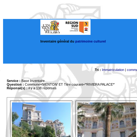
Inventaire général du
patrimoine culturel
Tri :
Immatriculation
|
comm
Service :
Base Inventaire
Question :
Commune='MENTON'
ET Titre courant='*RIVIERA PALACE*'
Réponse(s) :
il y a 138 réponses