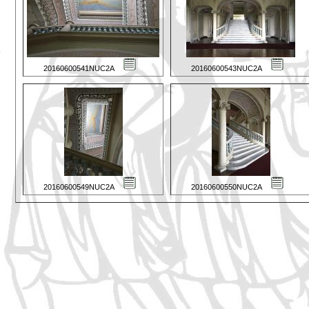
20160600541NUC2A
20160600543NUC2A
20160600549NUC2A
20160600550NUC2A