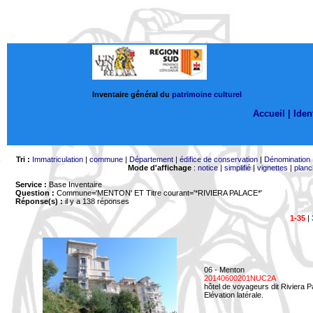
Inventaire général du
patrimoine culturel
Accueil |
Ident
Tri :
Immatriculation
|
commune
|
Département
|
édifice de conservation
|
Dénomination
Mode d'affichage
:
notice
|
simplifié
|
vignettes
|
planc
Service :
Base Inventaire
Question :
Commune='MENTON'
ET Titre courant='*RIVIERA PALACE*'
Réponse(s) :
il y a 138 réponses
1-35
|
06 - Menton
20140600201NUC2A
hôtel de voyageurs dit Riviera 
Elévation latérale.