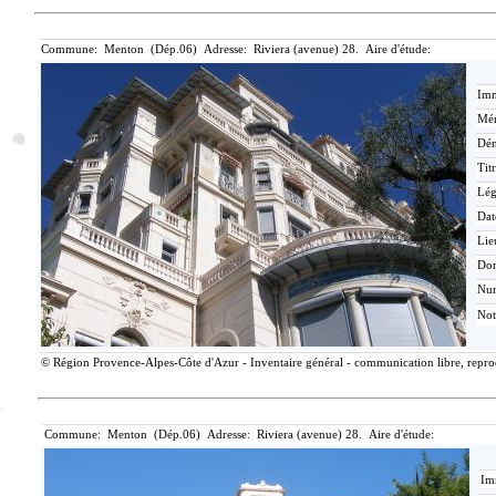
Commune: Menton (Dép.06) Adresse: Riviera (avenue) 28. Aire d'étude:
Imm
Mér
Dén
Tit
Lé
Dat
Lie
Do
Nu
Not
© Région Provence-Alpes-Côte d'Azur - Inventaire général - communication libre, reprodu
Commune: Menton (Dép.06) Adresse: Riviera (avenue) 28. Aire d'étude:
Im