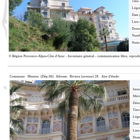
Titre
Lége
Date 
Lieu-
Doma
Num
Noti
© Région Provence-Alpes-Côte d'Azur - Inventaire général - communication libre, reproduc
Commune: Menton (Dép.06) Adresse: Riviera (avenue) 28. Aire d'étude:
Imma
Méri
Déno
Titr
Lége
Date
Lieu
Dom