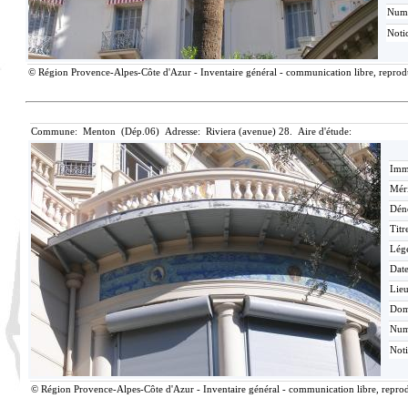
Num
Noti
© Région Provence-Alpes-Côte d'Azur - Inventaire général - communication libre, reproduc
Commune: Menton (Dép.06) Adresse: Riviera (avenue) 28. Aire d'étude:
Imma
Méri
Dén
Titr
Lég
Date
Lieu
Dom
Nu
Not
© Région Provence-Alpes-Côte d'Azur - Inventaire général - communication libre, reprodu