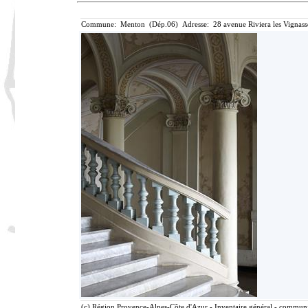
Commune: Menton (Dép.06) Adresse: 28 avenue Riviera les Vignass
(c) Région Provence-Alpes-Côte d'Azur - Inventaire général - communic