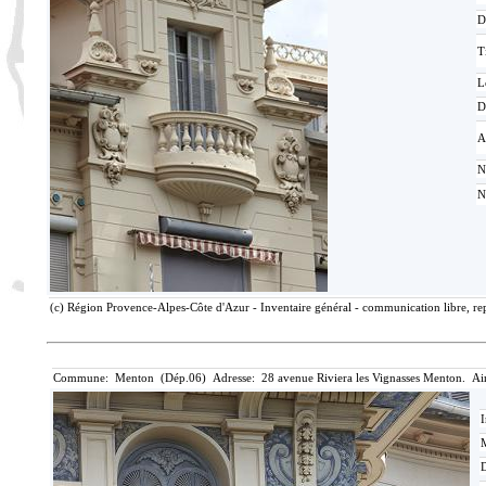
D
T
L
D
A
N
N
(c) Région Provence-Alpes-Côte d'Azur - Inventaire général - communication libre, rep
Commune: Menton (Dép.06) Adresse: 28 avenue Riviera les Vignasses Menton. Ai
I
M