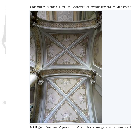
Commune: Menton (Dép.06) Adresse: 28 avenue Riviera les Vignasses 
(c) Région Provence-Alpes-Côte d'Azur - Inventaire général - communicatio