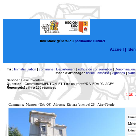
Inventaire général du
patrimoine culturel
Accueil |
Ident
Tri :
Immatriculation
|
commune
|
Département
|
édifice de conservation
|
Dénomination
Mode d'affichage
:
notice
|
simplifié
|
vignettes
|
planc
Service :
Base Inventaire
Question :
Commune='MENTON'
ET Titre courant='*RIVIERA PALACE*'
Réponse(s) :
il y a 138 réponses
1-35
|
Commune: Menton (Dép.06) Adresse: Riviera (avenue) 28. Aire d'étude:
Immat
Mérim
Déno