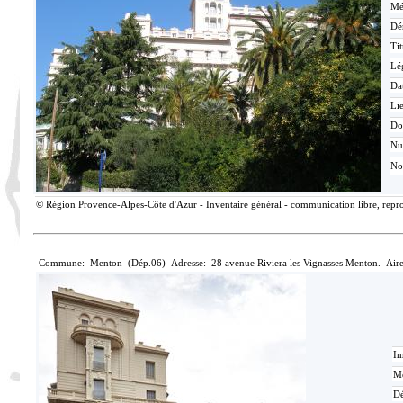
Mé
Dé
Tit
Lé
Da
Lie
Do
N
No
© Région Provence-Alpes-Côte d'Azur - Inventaire général - communication libre, reprod
Commune: Menton (Dép.06) Adresse: 28 avenue Riviera les Vignasses Menton. Aire
Im
Mé
Dé