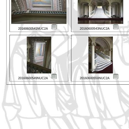
20160600541NUC2A
20160600543NUC2A
20160600549NUC2A
20160600550NUC2A