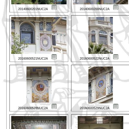
20140600201NUC2A
20140600200NUC2A
20160600521NUC2A
20160600522NUC2A
20160600528NUC2A
20160600529NUC2A