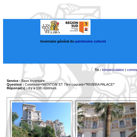
Inventaire général du
patrimoine culturel
Tri :
Immatriculation
|
comm
Service :
Base Inventaire
Question :
Commune='MENTON'
ET Titre courant='*RIVIERA PALACE*'
Réponse(s) :
il y a 138 réponses