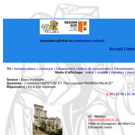
Inventaire général du
patrimoine culturel
Accueil |
Ident
Tri :
Immatriculation
|
commune
|
Département
|
édifice de conservation
|
Dénomination
Mode d'affichage
:
notice
|
simplifié
|
vignettes
|
planc
Service :
Base Inventaire
Question :
Commune='MENTON'
ET Titre courant='*RIVIERA PALACE*'
Réponse(s) :
il y a 138 réponses
1-20
|
21-40
|
41-6
06 - Menton
20160600519NUC2A
Hôtel de voyageurs dit Hôtel Co
Elévations ouest.