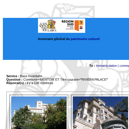
Inventaire général du
patrimoine culturel
Tri :
Immatriculation
|
comm
Service :
Base Inventaire
Question :
Commune='MENTON'
ET Titre courant='*RIVIERA PALACE*'
Réponse(s) :
il y a 138 réponses