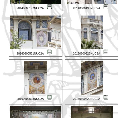
20140600197NUC2A
20140600198NUC2A
20160600521NUC2A
20160600522NUC2A
20160600528NUC2A
20160600529NUC2A