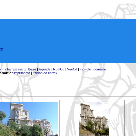
©
on
|
champs marq
|
lbase
|
légende
|
NumCd
|
VueCd
|
mot-clé
|
domaine
 sortie
:
imprimante
|
Edition de cartex