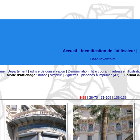
Accueil |
Identification de l'utilisateur
|
Base Inventaire
une
|
Département
|
édifice de conservation
|
Dénomination
|
titre courant
|
adresse
|
illustrati
Mode d'affichage
:
notice
|
simplifié
|
vignettes
|
planches à imprimer (A3)
-
Format de
1-35
|
36-70
|
71-105
|
106-138