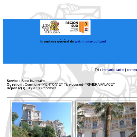
Inventaire général du
patrimoine culturel
Tri :
Immatriculation
|
comm
Service :
Base Inventaire
Question :
Commune='MENTON'
ET Titre courant='*RIVIERA PALACE*'
Réponse(s) :
il y a 138 réponses