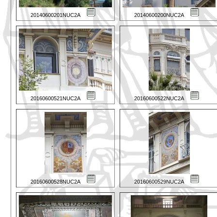
20140600201NUC2A
20140600200NUC2A
20160600521NUC2A
20160600522NUC2A
20160600528NUC2A
20160600529NUC2A