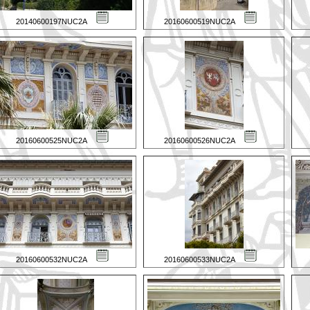
20140600197NUC2A
20160600519NUC2A
20160600525NUC2A
20160600526NUC2A
20160600532NUC2A
20160600533NUC2A