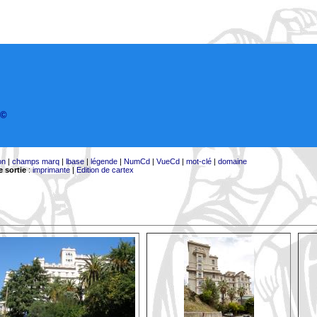
©
on
|
champs marq
|
lbase
|
légende
|
NumCd
|
VueCd
|
mot-clé
|
domaine
 sortie
:
imprimante
|
Edition de cartex