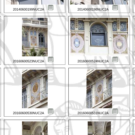
20140600199NUC2A
20140600198NUC2A
20160600523NUC2A
20160600524NUC2A
20160600530NUC2A
20160600531NUC2A