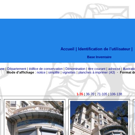
Accueil |
Identification de l'utilisateur
|
Base Inventaire
une
|
Département
|
édifice de conservation
|
Dénomination
|
titre courant
|
adresse
|
illustrati
Mode d'affichage
:
notice
|
simplifié
|
vignettes
|
planches à imprimer (A3)
-
Format de
1-35
|
36-70
|
71-105
|
106-138