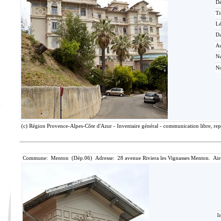
Dé
Ti
L
Da
Au
N
No
(c) Région Provence-Alpes-Côte d'Azur - Inventaire général - communication libre, rep
Commune: Menton (Dép.06) Adresse: 28 avenue Riviera les Vignasses Menton. Air
I