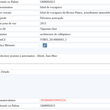
rimée ou Palissy
IA06002615
nomination
hôtel de voyageurs
re courant
hôtel de voyageurs dit Riviera Palace, actuellement immeuble
gende
Elévation principale.
te prise de vue
2013
u-dit
Vignasses (les)
maine
architecture de villégiature
umCd
IVR93_2014060001_I
tice Mérimée
uction soumise à autorisation - Aliotti, Jean-Marc
 d'étude:
matriculation
20160600519NUC2A
rimée ou Palissy
IA06002615