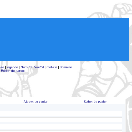
ase
|
légende
|
NumCd
|
VueCd
|
mot-clé
|
domaine
|
Edition de cartex
Ajouter au panier
Retirer du panier