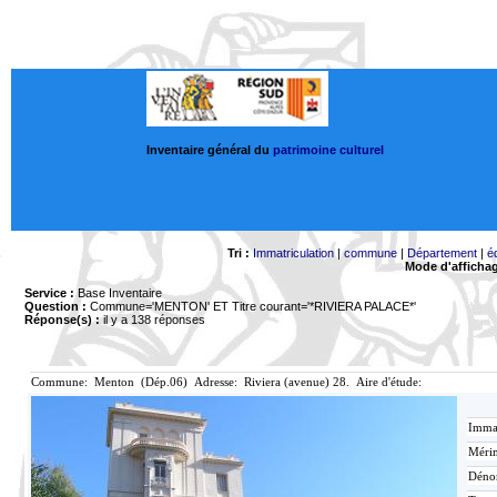
Inventaire général du
patrimoine culturel
Tri :
Immatriculation
|
commune
|
Département
|
é
Mode d'afficha
Service :
Base Inventaire
Question :
Commune='MENTON'
ET Titre courant='*RIVIERA PALACE*'
Réponse(s) :
il y a 138 réponses
Commune: Menton (Dép.06) Adresse: Riviera (avenue) 28. Aire d'étude:
Immat
Mérim
Déno