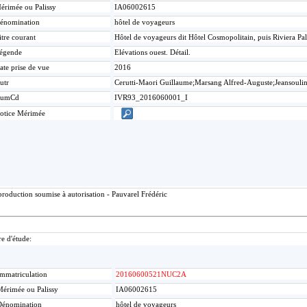
érimée ou Palissy
IA06002615
énomination
hôtel de voyageurs
itre courant
Hôtel de voyageurs dit Hôtel Cosmopolitain, puis Riviera Pa
égende
Elévations ouest. Détail.
ate prise de vue
2016
utr
Cerutti-Maori Guillaume;Marsang Alfred-Auguste;Jeansouli
umCd
IVR93_2016060001_I
otice Mérimée
roduction soumise à autorisation - Pauvarel Frédéric
re d'étude:
mmatriculation
20160600521NUC2A
érimée ou Palissy
IA06002615
Dénomination
hôtel de voyageurs