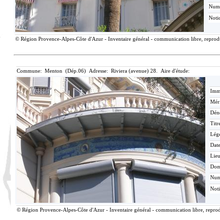
Num
Noti
© Région Provence-Alpes-Côte d'Azur - Inventaire général - communication libre, reproduc
Commune: Menton (Dép.06) Adresse: Riviera (avenue) 28. Aire d'étude:
Imma
Méri
Dén
Titr
Lég
Date
Lieu
Dom
Nu
Not
© Région Provence-Alpes-Côte d'Azur - Inventaire général - communication libre, reprodu