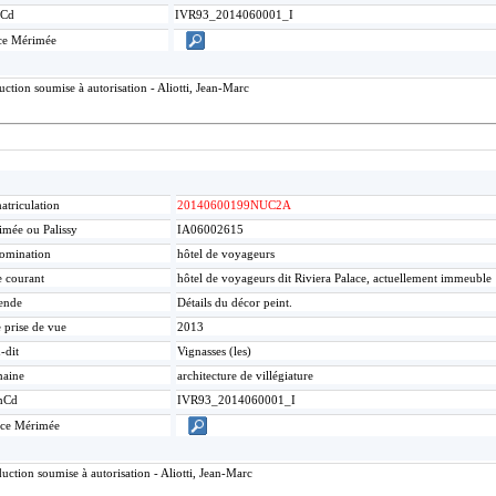
Cd
IVR93_2014060001_I
ce Mérimée
tion soumise à autorisation - Aliotti, Jean-Marc
triculation
20140600199NUC2A
mée ou Palissy
IA06002615
omination
hôtel de voyageurs
e courant
hôtel de voyageurs dit Riviera Palace, actuellement immeuble
ende
Détails du décor peint.
 prise de vue
2013
-dit
Vignasses (les)
aine
architecture de villégiature
mCd
IVR93_2014060001_I
ice Mérimée
ction soumise à autorisation - Aliotti, Jean-Marc