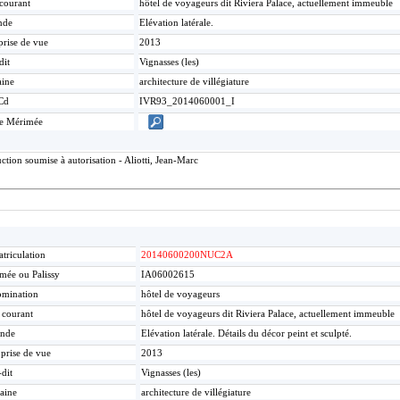
 courant
hôtel de voyageurs dit Riviera Palace, actuellement immeuble
nde
Elévation latérale.
prise de vue
2013
dit
Vignasses (les)
ine
architecture de villégiature
Cd
IVR93_2014060001_I
ce Mérimée
tion soumise à autorisation - Aliotti, Jean-Marc
triculation
20140600200NUC2A
mée ou Palissy
IA06002615
mination
hôtel de voyageurs
e courant
hôtel de voyageurs dit Riviera Palace, actuellement immeuble
nde
Elévation latérale. Détails du décor peint et sculpté.
 prise de vue
2013
-dit
Vignasses (les)
aine
architecture de villégiature