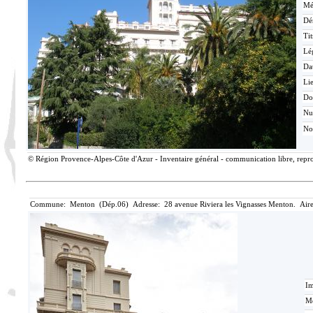
Mé
Dé
Tit
Lé
Da
Lie
Do
N
No
© Région Provence-Alpes-Côte d'Azur - Inventaire général - communication libre, reprod
Commune: Menton (Dép.06) Adresse: 28 avenue Riviera les Vignasses Menton. Aire
Im
Mé