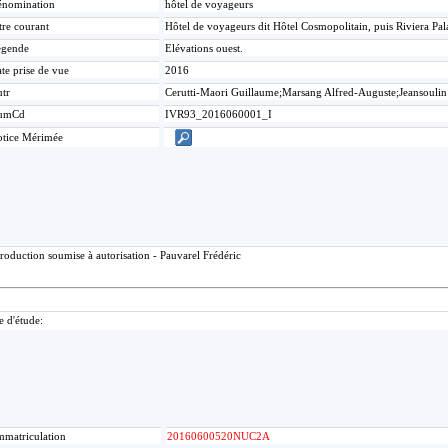
nomination
hôtel de voyageurs
tre courant
Hôtel de voyageurs dit Hôtel Cosmopolitain, puis Riviera Pa
égende
Elévations ouest.
te prise de vue
2016
tr
Cerutti-Maori Guillaume;Marsang Alfred-Auguste;Jeansoulin
umCd
IVR93_2016060001_I
tice Mérimée
roduction soumise à autorisation - Pauvarel Frédéric
e d'étude:
mmatriculation
20160600520NUC2A