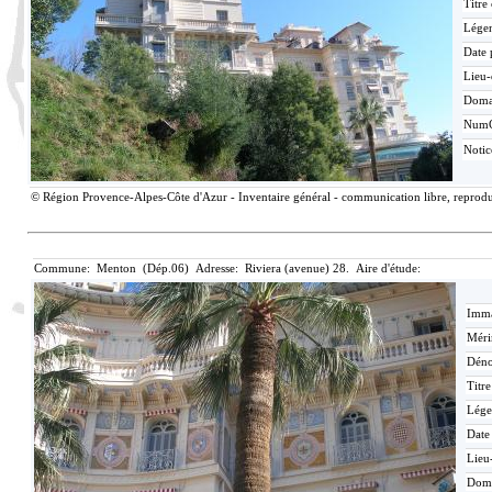
Titre
Lége
Date 
Lieu-
Doma
Num
Noti
© Région Provence-Alpes-Côte d'Azur - Inventaire général - communication libre, reproduc
Commune: Menton (Dép.06) Adresse: Riviera (avenue) 28. Aire d'étude:
Imma
Méri
Déno
Titr
Lége
Date
Lieu
Dom