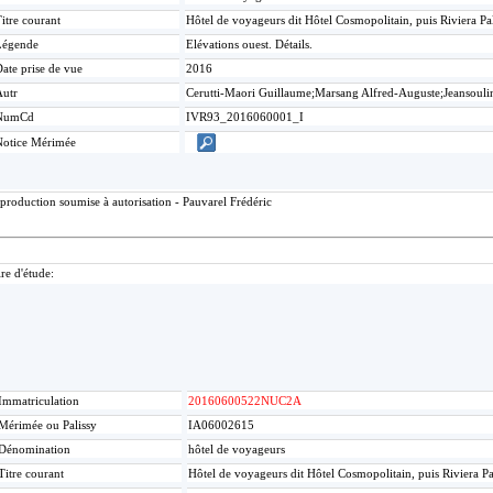
itre courant
Hôtel de voyageurs dit Hôtel Cosmopolitain, puis Riviera P
Légende
Elévations ouest. Détails.
ate prise de vue
2016
Autr
Cerutti-Maori Guillaume;Marsang Alfred-Auguste;Jeansouli
NumCd
IVR93_2016060001_I
Notice Mérimée
production soumise à autorisation - Pauvarel Frédéric
re d'étude:
Immatriculation
20160600522NUC2A
Mérimée ou Palissy
IA06002615
Dénomination
hôtel de voyageurs
Titre courant
Hôtel de voyageurs dit Hôtel Cosmopolitain, puis Riviera P