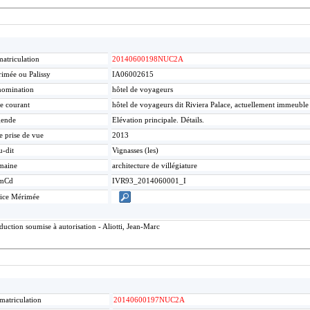
atriculation
20140600198NUC2A
imée ou Palissy
IA06002615
omination
hôtel de voyageurs
re courant
hôtel de voyageurs dit Riviera Palace, actuellement immeuble
gende
Elévation principale. Détails.
e prise de vue
2013
u-dit
Vignasses (les)
maine
architecture de villégiature
mCd
IVR93_2014060001_I
ice Mérimée
ction soumise à autorisation - Aliotti, Jean-Marc
matriculation
20140600197NUC2A