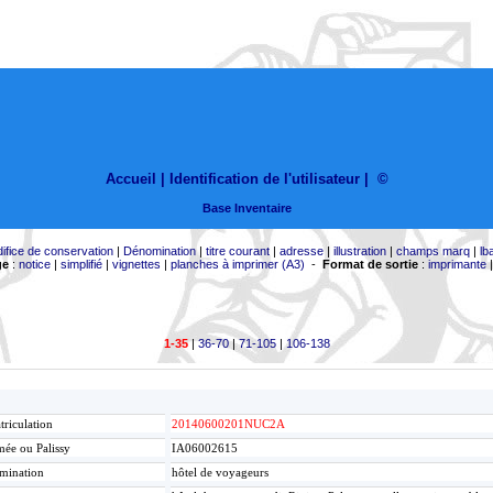
Accueil |
Identification de l'utilisateur
|
©
Base Inventaire
difice de conservation
|
Dénomination
|
titre courant
|
adresse
|
illustration
|
champs marq
|
lb
ge
:
notice
|
simplifié
|
vignettes
|
planches à imprimer (A3)
-
Format de sortie
:
imprimante
1-35
|
36-70
|
71-105
|
106-138
riculation
20140600201NUC2A
ée ou Palissy
IA06002615
mination
hôtel de voyageurs