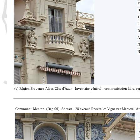
M
D
T
L
D
A
N
N
(c) Région Provence-Alpes-Côte d'Azur - Inventaire général - communication libre, rep
Commune: Menton (Dép.06) Adresse: 28 avenue Riviera les Vignasses Menton. Ai
I
M