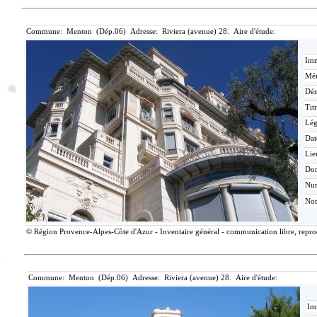
Commune: Menton (Dép.06) Adresse: Riviera (avenue) 28. Aire d'étude:
Imm
Mér
Dén
Tit
Lé
Dat
Lie
Do
Nu
Not
© Région Provence-Alpes-Côte d'Azur - Inventaire général - communication libre, reprodu
Commune: Menton (Dép.06) Adresse: Riviera (avenue) 28. Aire d'étude:
Im