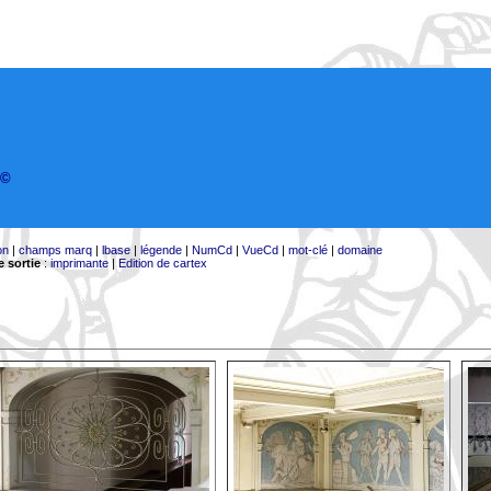
©
on
|
champs marq
|
lbase
|
légende
|
NumCd
|
VueCd
|
mot-clé
|
domaine
 sortie
:
imprimante
|
Edition de cartex