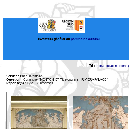
Inventaire général du
patrimoine culturel
Tri :
Immatriculation
|
comm
Service :
Base Inventaire
Question :
Commune='MENTON'
ET Titre courant='*RIVIERA PALACE*'
Réponse(s) :
il y a 138 réponses