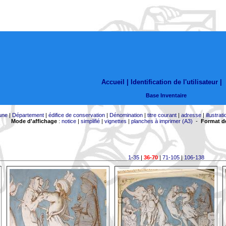
Accueil |
Identification de l'utilisateur
|
Base Inventaire
une
|
Département
|
édifice de conservation
|
Dénomination
|
titre courant
|
adresse
|
illustrati
Mode d'affichage
:
notice
|
simplifié
|
vignettes
|
planches à imprimer (A3)
-
Format de
1-35
|
36-70
|
71-105
|
106-138