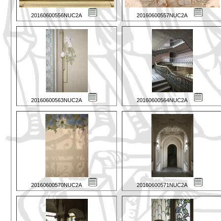
20160600556NUC2A
20160600557NUC2A
20160600563NUC2A
20160600564NUC2A
20160600570NUC2A
20160600571NUC2A