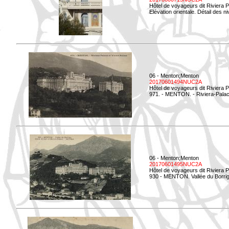
Hôtel de voyageurs dit Riviera 
Elévation orientale. Détail des n
06 - Menton;Menton
20170601494NUC2A
Hôtel de voyageurs dit Riviera 
971. - MENTON. - Riviera-Palac
06 - Menton;Menton
20170601495NUC2A
Hôtel de voyageurs dit Riviera 
930 - MENTON. Vallée du Borrig