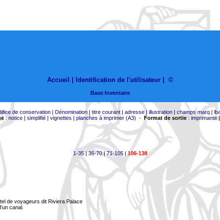
Accueil |
Identification de l'utilisateur
|
©
Base Inventaire
difice de conservation
|
Dénomination
|
titre courant
|
adresse
|
illustration
|
champs marq
|
lb
ge
:
notice
|
simplifié
|
vignettes
|
planches à imprimer (A3)
-
Format de sortie
:
imprimante
1-35
|
36-70
|
71-105
|
106-138
tel de voyageurs dit Riviera Palace
d'un canal.