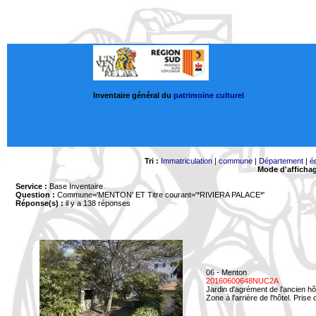
Inventaire général du
patrimoine culturel
Tri :
Immatriculation
|
commune
|
Département
|
é
Mode d'afficha
Service :
Base Inventaire
Question :
Commune='MENTON'
ET Titre courant='*RIVIERA PALACE*'
Réponse(s) :
il y a 138 réponses
06 - Menton
20160600648NUC2A
Jardin d'agrément de l'ancien hô
Zone à l'arrière de l'hôtel. Prise 