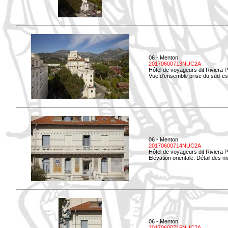
06 - Menton
20170600713NUC2A
Hôtel de voyageurs dit Riviera 
Vue d'ensemble prise du sud-est
06 - Menton
20170600714NUC2A
Hôtel de voyageurs dit Riviera 
Elévation orientale. Détail des n
06 - Menton
20170600715NUC2A