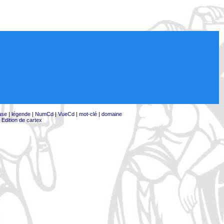
ase
|
légende
|
NumCd
|
VueCd
|
mot-clé
|
domaine
|
Edition de cartex