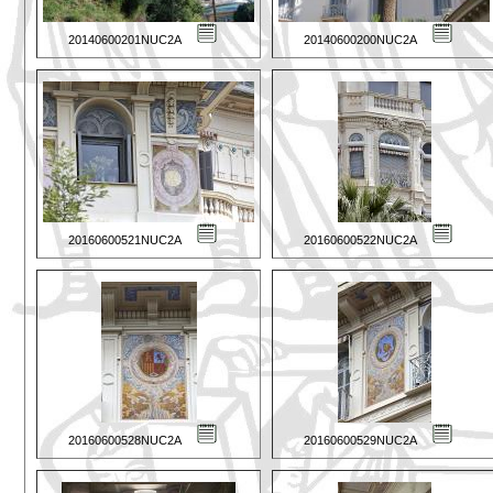
20140600201NUC2A
20140600200NUC2A
20160600521NUC2A
20160600522NUC2A
20160600528NUC2A
20160600529NUC2A