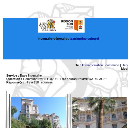
Inventaire général du
patrimoine culturel
Tri :
Immatriculation
|
commune
|
Dép
Mode
Service :
Base Inventaire
Question :
Commune='MENTON'
ET Titre courant='*RIVIERA PALACE*'
Réponse(s) :
il y a 138 réponses