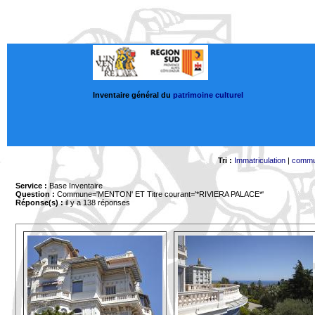
Inventaire général du
patrimoine culturel
Tri :
Immatriculation
|
comm
Service :
Base Inventaire
Question :
Commune='MENTON'
ET Titre courant='*RIVIERA PALACE*'
Réponse(s) :
il y a 138 réponses