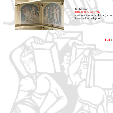
06 - Menton
20160600555NUC2A
Peintures monumentales (décor i
Grand salon : allégorie.
1-35
|