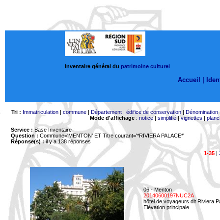
Inventaire général du
patrimoine culturel
Accueil |
Ident
Tri :
Immatriculation
|
commune
|
Département
|
édifice de conservation
|
Dénomination
Mode d'affichage
:
notice
|
simplifié
|
vignettes
|
planc
Service :
Base Inventaire
Question :
Commune='MENTON'
ET Titre courant='*RIVIERA PALACE*'
Réponse(s) :
il y a 138 réponses
1-35
|
06 - Menton
20140600197NUC2A
hôtel de voyageurs dit Riviera 
Elévation principale.