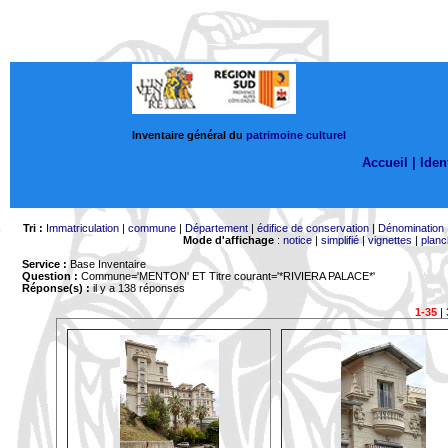
Inventaire général du
patrimoine culturel
Accueil |
Ident
Tri :
Immatriculation
|
commune
|
Département
|
édifice de conservation
|
Dénomination
Mode d'affichage
:
notice
|
simplifié
|
vignettes
|
planc
Service :
Base Inventaire
Question :
Commune='MENTON'
ET Titre courant='*RIVIERA PALACE*'
Réponse(s) :
il y a 138 réponses
1-35
|