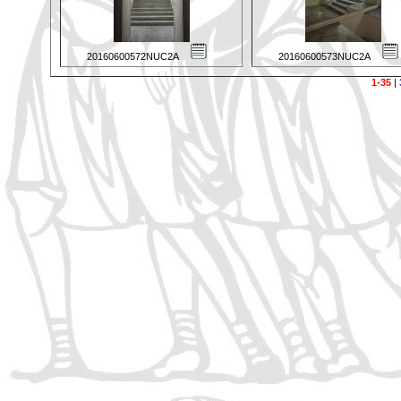
20160600572NUC2A
20160600573NUC2A
1-35
|